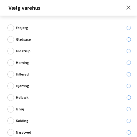
Click & Collect er gratis for Premium medlemmer -
Vælg varehus
Bliv medlem her!
Esbjerg
Gladsaxe
Hvad søger du?
Glostrup
Betræk til strygebrætter
Herning
Hillerød
Restsalg
Hjørring
Holbæk
Ishøj
Kolding
Næstved