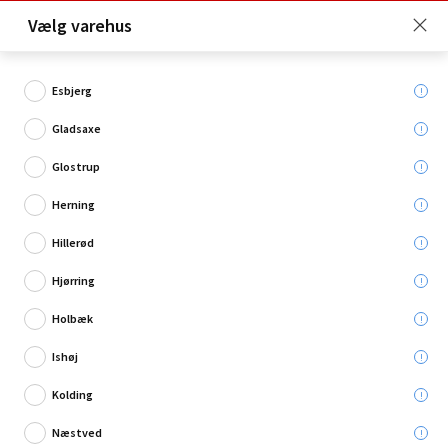
Click & Collect er gratis for Premium medlemmer -
Vælg varehus
Bliv medlem her!
Esbjerg
Gladsaxe
Hvad søger du?
Glostrup
Vaterpas
Herning
Hillerød
Hjørring
Holbæk
Ishøj
Kolding
Næstved