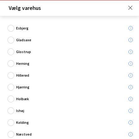
Click & Collect er gratis for Premium medlemmer -
Vælg varehus
Bliv medlem her!
Esbjerg
Gladsaxe
Hvad søger du?
Glostrup
Økser
Herning
Hillerød
Hjørring
Holbæk
Ishøj
Kolding
Næstved