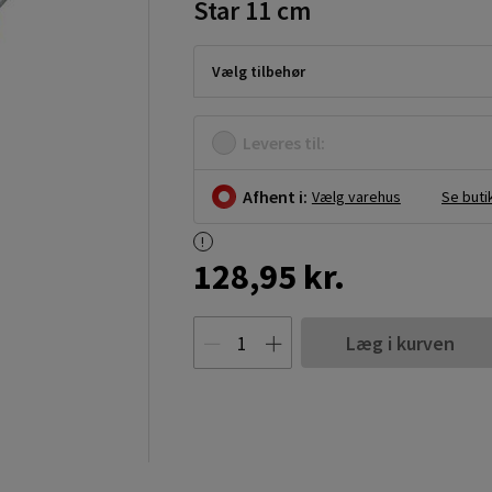
Star 11 cm
Vælg tilbehør
Leveres til:
Afhent i:
Vælg varehus
Se buti
128,95 kr.
Læg i kurven