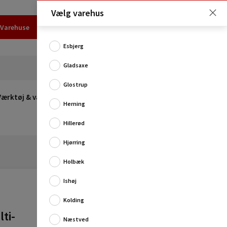
Vælg varehus
Varehuse
Udlejning
Erhverv
Services
Job
Kundecenter
Esbjerg
Gladsaxe
Glostrup
Værktøj & værksted
Opvarmning
Udeleg
Restsalg
Herning
Hillerød
Hjørring
Holbæk
Ishøj
Kolding
ti-
Næstved
Praktisk kultivator i serien Multi-Star fra Wolf-Garten