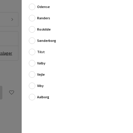
velegnet til at løsne tør og hård jord, så der opnås en
Odense
bedre optagelse af nærringssto...
Randers
Fuld produktbeskrivelse
Roskilde
Sønderborg
Tilst
kslager
Valby
Vejle
Viby
Aalborg