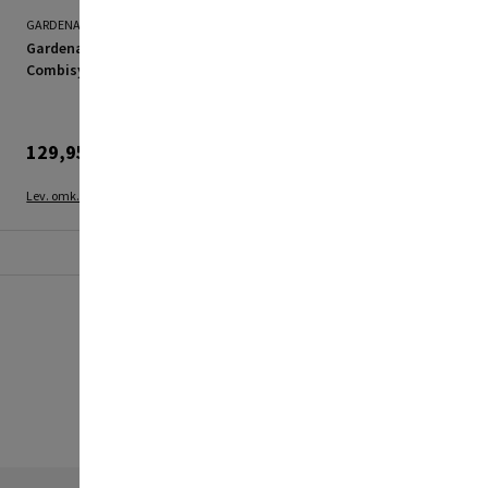
GARDENA
GARDENA
Gardena kultivator 9 cm
Gardena Combisystem
Combisystem
håndkultivator 3 tænder
129,95 kr.
119,95 kr.
Lev. omk. tillægges
Lev. omk. tillægges