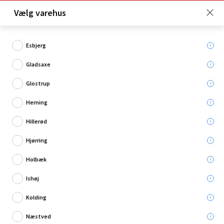
Click & Collect er gratis for Premium medlemmer -
Vælg varehus
Bliv medlem her!
Esbjerg
Gladsaxe
Hvad søger du?
Glostrup
Låse
Herning
Hillerød
Hjørring
Holbæk
Ishøj
Kolding
Næstved