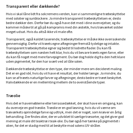
Transparent eller dækkende?
Hvis vi skal låne lidt fra solcremens verden, kan vi sammenligne træbeskyttelse
med sololier og sunblockere. Jo mindre transparent træbeskyttelsen er, desto
bedre dækker den. Derfor bør du også have det med i dine overvejelser, og du
kommer måske til at gå på kompromis med din æstetik, hvis træværket sidder
meget udsat. Hvis du altså ikke vil male ofte.
Transparent, også kaldet laserende, træbeskyttelse er måske ikke overraskende
gennemsigtig. Derfor vil træets egne aftegninger fremstå tydelige og intakte.
Transparent træbeskyttelse egner sig bedst til lodrette flader. Du kan få
træbeskyttelsen som næsten helt klar, hvis du vil bevare træets egen farve, eller
du kan få noget med mere farvepigment. Du bør dog holde dig fra den helt klare
uden pigmentet, for den har svært ved at tåle solen.
Dækkende træbeskyttelse er den type, der minder mere om decideret maling.
Det er en god idé, hvis du vil have et resultat, der holder længe. Jo mindre, du
kan se af træets naturlige farver og aftegninger, desto bedre er træet beskyttet.
Halvdækkende er en mellemting mellem de to ovenstående typer.
Træolie
Hvis det er havemøblerne eller terrassedækket, der skal have en omgang, kan
du overveje en god træolie. Træolie er en god løsning, hvis du vil værne om
træværkets oprindelige farve og udtryk, men det er noget, som kræver en årlig
behandling. Der findes olier, der er udviklet til særlige træsorter, og det giver god
mening at male dit teaktræ i teak-olie. Du bør også her tænke på pigmentet i
olien, for det er stadig med til at beskytte mod solens UV-stråler.