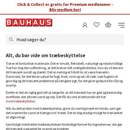
Click & Collect er gratis for Premium medlemmer -
Bliv medlem her!
Hvad søger du?
Alt, du bør vide om træbeskyttelse
Træ er et fantastisk materiale. Det er smukt, fleksibelt, naturligt og relativt billigt.
Træ har dog den udfordring, at det kræver lidt vedligeholdelse, hvis du vil bevare
dit træværk sundt og stærkt. Det er nemlig et hårdt liv at være træværk i
Danmark, for det bliver udsat for fugt, frost, vind og sol i ét væk. Især fugten vil
give dig og dit træværk problemer på længere sigt, for det giver grobund for råd og
svamp.
Derfor er det en rigtig god idé at sørge for, at dit træværk har en god og bestandig
overflade, der afviser vand og vejr. Det får du ved at behandle dit træ
med træbeskyttelse
.
Når du behandler med træbeskyttelse, giver du nemlig træet en hinde, som gør
det sværere for vand at trænge ind i træet. Det er dog stadig muligt for træværket
at afgive fugt.
Samtidigt indeholder træbeskyttelsen forskellige former for ingredienser, der gør
dit træværk uspiseligt for svamp og insekter.