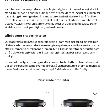
Vandbaseret træbeskyttelse er det oplagte valg, hvis dit træværk er nyt eller i fin
stand. Der er god holdbarhed, det er nemt at arbejde med, og det er sundere for
både dig og dine omgivelser. En vandbaseret træbeskyttelse vil også forblive
mere elastisk, så den ikke så nemt skaller af, når træet arbejder. Vandbaseret
træbeskyttelse kræver en klargjort overflade for at sidde ordentligt fast. Derfor
skal du vaske træet grundigt ned, inden du maler.
Oliebaseret træbeskyttelse
Oliebaseret træbeskyttelse egner sig bedst til gammelt og beskadiget træ. Den
oliebaserede træbeskyttelse kan nemlig trænge længere ind i træværket, da der
oftest er terpentin eller lignende i produktet. Til beskadiget træ er det rigtig godt
at få trukket olie og biocid, altså svampe- og insektdræber, så langt ind som
muligt.
Du kan ikke vælge en løsning med oliebaseret træbeskyttelse, hvis dit træværk
tidligere er behandlet med vandbaseret. Så vil træbeskyttelsen simpelthen ikke
hæfte. Derfor kan én af beslutningerne på forhånd være truffet for dig.
Relaterede produkter