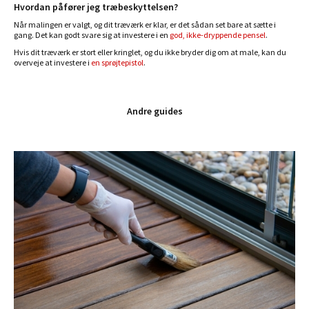
Hvordan påfører jeg træbeskyttelsen?
Når malingen er valgt, og dit træværk er klar, er det sådan set bare at sætte i
gang. Det kan godt svare sig at investere i en
god, ikke-dryppende pensel
.
Hvis dit træværk er stort eller kringlet, og du ikke bryder dig om at male, kan du
overveje at investere i
en sprøjtepistol
.
Andre guides