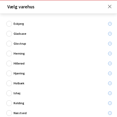
Click & Collect er gratis for Premium medlemmer -
Vælg varehus
Bliv medlem her!
Esbjerg
Gladsaxe
Hvad søger du?
Glostrup
Specialmaling
Herning
Hillerød
Hjørring
Holbæk
Ishøj
Kolding
Næstved