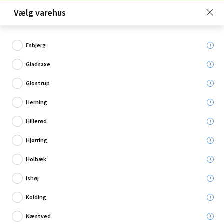
Click & Collect er gratis for Premium medlemmer -
Vælg varehus
Bliv medlem her!
Esbjerg
Gladsaxe
Hvad søger du?
Glostrup
Tapet med motiv
Herning
Hillerød
Restsalg
Hjørring
Holbæk
Ishøj
Kolding
Næstved