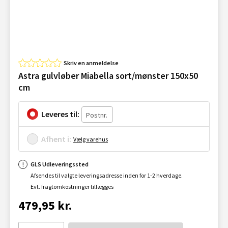
Skriv en anmeldelse
Astra gulvløber Miabella sort/mønster 150x50
cm
Leveres til:
Afhent i:
Vælg varehus
GLS Udleveringssted
Afsendes til valgte leveringsadresse inden for 1-2 hverdage.
Evt. fragtomkostninger tillægges
479,95 kr.