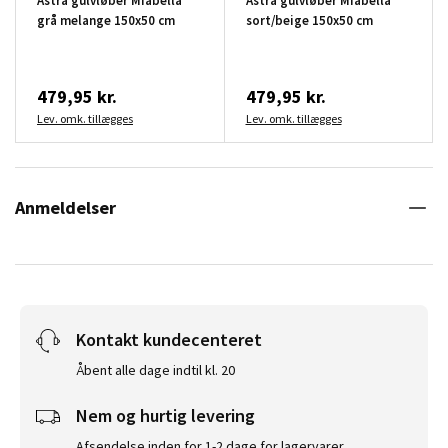
Astra gulvløber Miabella
Astra gulvløber Miabella
grå melange 150x50 cm
sort/beige 150x50 cm
479,95 kr.
479,95 kr.
Lev. omk. tillægges
Lev. omk. tillægges
Anmeldelser
Kontakt kundecenteret
Åbent alle dage indtil kl. 20
Nem og hurtig levering
Afsendelse inden for 1-2 dage for lagervarer