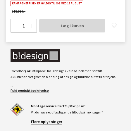
KAMPAGNEPRISEN ER GYLDIG TIL OG MED 13 AUGUST
218,95 kr.
Læg i kurven
Svendborg akustikpanel fra B!design i valnød look med sort filt.
Akustikpanelet giver en blanding af design og funktionalitet til dit hjem.
...
Fuld produktbeskrivelse
Montageservice fra 375,00 kr. pr. m²
Vil du have et uforpligtende tilbud på montagen?
Flere oplysninger