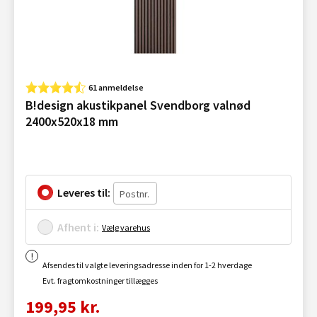
61 anmeldelse
B!design akustikpanel Svendborg valnød
2400x520x18 mm
Leveres til:
Afhent i:
Vælg varehus
Afsendes til valgte leveringsadresse inden for 1-2 hverdage
Evt. fragtomkostninger tillægges
199,95 kr.