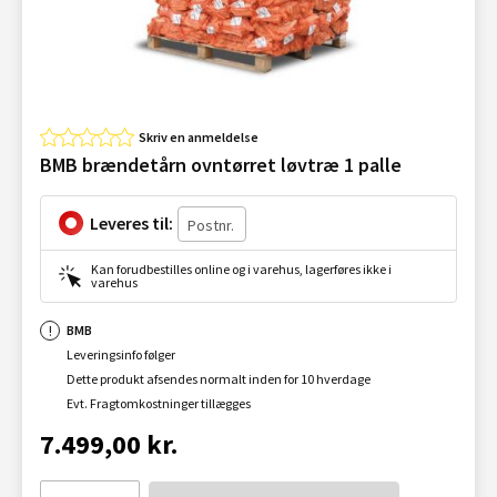
Skriv en anmeldelse
BMB brændetårn ovntørret løvtræ 1 palle
Leveres til:
Kan forudbestilles online og i varehus, lagerføres ikke i
varehus
BMB
Leveringsinfo følger
Dette produkt afsendes normalt inden for 10 hverdage
Evt. Fragtomkostninger tillægges
7.499,00 kr.