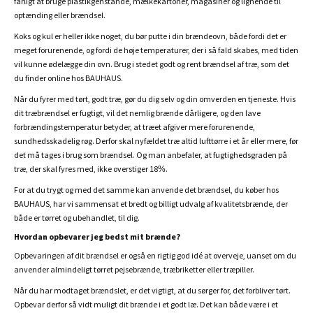
farligt at bruge plastikgenstande, mælkekartoner, magasiner og lignende til
optænding eller brændsel.
Koks og kul er heller ikke noget, du bør putte i din brændeovn, både fordi det er
meget forurenende, og fordi de høje temperaturer, der i så fald skabes, med tiden
vil kunne ødelægge din ovn. Brug i stedet godt og rent brændsel af træ, som det
du finder online hos BAUHAUS.
Når du fyrer med tørt, godt træ, gør du dig selv og din omverden en tjeneste. Hvis
dit træbrændsel er fugtigt, vil det nemlig brænde dårligere, og den lave
forbrændingstemperatur betyder, at træet afgiver mere forurenende,
sundhedsskadelig røg. Derfor skal nyfældet træ altid lufttørre i et år eller mere, før
det må tages i brug som brændsel. Og man anbefaler, at fugtighedsgraden på
træ, der skal fyres med, ikke overstiger 18%.
For at du trygt og med det samme kan anvende det brændsel, du køber hos
BAUHAUS, har vi sammensat et bredt og billigt udvalg af kvalitetsbrænde, der
både er tørret og ubehandlet, til dig.
Hvordan opbevarer jeg bedst mit brænde?
Opbevaringen af dit brændsel er også en rigtig god idé at overveje, uanset om du
anvender almindeligt tørret pejsebrænde, træbriketter eller træpiller.
Når du har modtaget brændslet, er det vigtigt, at du sørger for, det forbliver tørt.
Opbevar derfor så vidt muligt dit brænde i et godt læ. Det kan både være i et