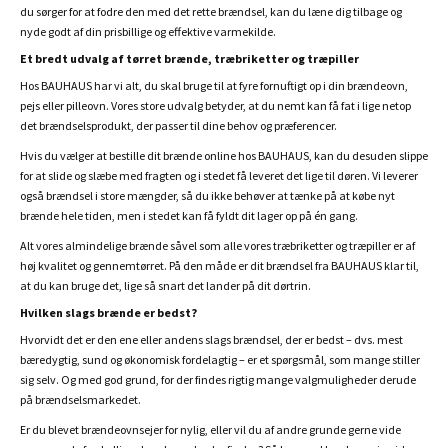
du sørger for at fodre den med det rette brændsel, kan du læne dig tilbage og
nyde godt af din prisbillige og effektive varmekilde.
Et bredt udvalg af tørret brænde, træbriketter og træpiller
Hos BAUHAUS har vi alt, du skal bruge til at fyre fornuftigt op i din brændeovn,
pejs eller pilleovn. Vores store udvalg betyder, at du nemt kan få fat i lige netop
det brændselsprodukt, der passer til dine behov og præferencer.
Hvis du vælger at bestille dit brænde online hos BAUHAUS, kan du desuden slippe
for at slide og slæbe med fragten og i stedet få leveret det lige til døren. Vi leverer
også brændsel i store mængder, så du ikke behøver at tænke på at købe nyt
brænde hele tiden, men i stedet kan få fyldt dit lager op på én gang.
Alt vores almindelige brænde såvel som alle vores træbriketter og træpiller er af
høj kvalitet og gennemtørret. På den måde er dit brændsel fra BAUHAUS klar til,
at du kan bruge det, lige så snart det lander på dit dørtrin.
Hvilken slags brænde er bedst?
Hvorvidt det er den ene eller andens slags brændsel, der er bedst – dvs. mest
bæredygtig, sund og økonomisk fordelagtig – er et spørgsmål, som mange stiller
sig selv. Og med god grund, for der findes rigtig mange valgmuligheder derude
på brændselsmarkedet.
Er du blevet brændeovnsejer for nylig, eller vil du af andre grunde gerne vide