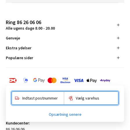
Ring 86 26 06 06
Alle ugens dage 8.00 - 20.00
Genveje
Ekstra ydelser
Populære sider
Indtast postnummer
Vælg varehus
BAUHAUS Danmark A/S:
Opsætning senere
Anelystparken 16, 8381 Tilst. CVR-nummer 19555305
Kundecenter:
86 26 06 06