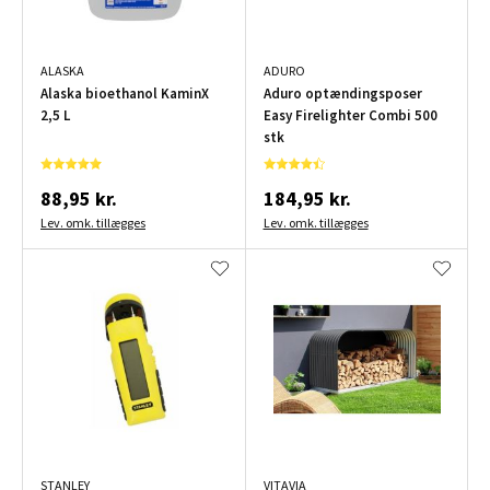
ALASKA
ADURO
Alaska bioethanol KaminX
Aduro optændingsposer
2,5 L
Easy Firelighter Combi 500
stk
88,95 kr.
184,95 kr.
Lev. omk. tillægges
Lev. omk. tillægges
STANLEY
VITAVIA