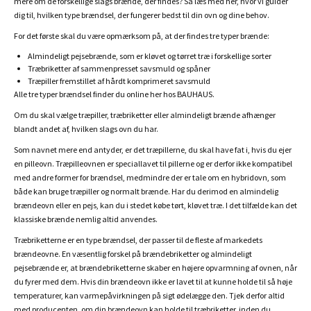
mere om de forskellige slags brænde, der findes? Så læs med her, hvor vi guider
dig til, hvilken type brændsel, der fungerer bedst til din ovn og dine behov.
For det første skal du være opmærksom på, at der findes tre typer brænde:
Almindeligt pejsebrænde, som er kløvet og tørret træ i forskellige sorter
Træbriketter af sammenpresset savsmuld og spåner
Træpiller fremstillet af hårdt komprimeret savsmuld
Alle tre typer brændsel finder du online her hos BAUHAUS.
Om du skal vælge træpiller, træbriketter eller almindeligt brænde afhænger
blandt andet af, hvilken slags ovn du har.
Som navnet mere end antyder, er det træpillerne, du skal have fat i, hvis du ejer
en pilleovn. Træpilleovnen er speciallavet til pillerne og er derfor ikke kompatibel
med andre former for brændsel, medmindre der er tale om en hybridovn, som
både kan bruge træpiller og normalt brænde. Har du derimod en almindelig
brændeovn eller en pejs, kan du i stedet købe tørt, kløvet træ. I det tilfælde kan det
klassiske brænde nemlig altid anvendes.
Træbriketterne er en type brændsel, der passer til de fleste af markedets
brændeovne. En væsentlig forskel på brændebriketter og almindeligt
pejsebrænde er, at brændebriketterne skaber en højere opvarmning af ovnen, når
du fyrer med dem. Hvis din brændeovn ikke er lavet til at kunne holde til så høje
temperaturer, kan varmepåvirkningen på sigt ødelægge den. Tjek derfor altid
med producenten, om din brændeovn kan holde til træbriketter, inden du