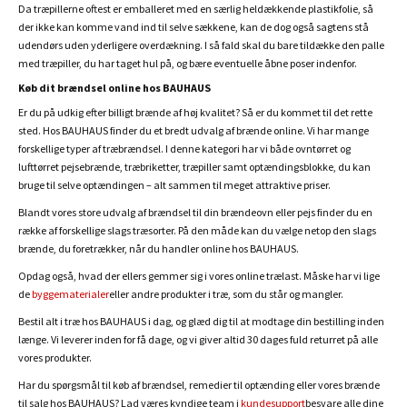
Da træpillerne oftest er emballeret med en særlig heldækkende plastikfolie, så
der ikke kan komme vand ind til selve sækkene, kan de dog også sagtens stå
udendørs uden yderligere overdækning. I så fald skal du bare tildække den palle
med træpiller, du har taget hul på, og bære eventuelle åbne poser indenfor.
Køb dit brændsel online hos BAUHAUS
Er du på udkig efter billigt brænde af høj kvalitet? Så er du kommet til det rette
sted. Hos BAUHAUS finder du et bredt udvalg af brænde online. Vi har mange
forskellige typer af træbrændsel. I denne kategori har vi både ovntørret og
lufttørret pejsebrænde, træbriketter, træpiller samt optændingsblokke, du kan
bruge til selve optændingen – alt sammen til meget attraktive priser.
Blandt vores store udvalg af brændsel til din brændeovn eller pejs finder du en
række af forskellige slags træsorter. På den måde kan du vælge netop den slags
brænde, du foretrækker, når du handler online hos BAUHAUS.
Opdag også, hvad der ellers gemmer sig i vores online trælast. Måske har vi lige
de
byggematerialer
eller andre produkter i træ, som du står og mangler.
Bestil alt i træ hos BAUHAUS i dag, og glæd dig til at modtage din bestilling inden
længe. Vi leverer inden for få dage, og vi giver altid 30 dages fuld returret på alle
vores produkter.
Har du spørgsmål til køb af brændsel, remedier til optænding eller vores brænde
til salg hos BAUHAUS? Lad væres kyndige team i
kundesupport
besvare alle dine