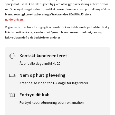
spørgsmål – så du kan føle dig helt tryg ved at lægge din bestilling af brænde hos
os. Du er også meget velkommen til at læse endnu mere om optimal brug af dine
brændeovn og korrekt opbevaring af træbrændsel i BAUHAUS’ store
guide-univers
.
Vi glæder os til at høre fra dig og til at sende dit kvalitetsbrænde godt afsted til dig.
Når du bestiller fra os, kan du snart fyre op i brændeovnen med tørt, rent og
lækkert brænde fra de bedste leverandører.
Kontakt kundecenteret
Åbent alle dage indtil kl. 20
Nem og hurtig levering
Afsendelse inden for 1-2 dage for lagervarer
Fortryd dit køb
Fortryd køb, returnering eller reklamation