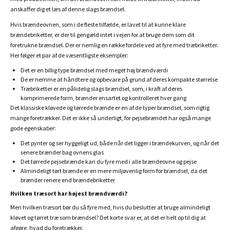
anskaffer dig et læs af denne slags brændsel.
Hvis brændeovnen, som i de fleste tilfælde, er lavet til at kunne klare
brændebriketter, er der til gengæld intet i vejen for at bruge dem som dit
foretrukne brændsel. Der er nemlig en række fordele ved at fyre med træbriketter.
Her følger et par af de væsentligste eksempler:
Det er en billig type brændsel med meget høj brændværdi
De er nemme at håndtere og opbevare på grund af deres kompakte størrelse
Træbriketter er en pålidelig slags brændsel, som, i kraft af deres
komprimerede form, brænder ensartet og kontrolleret hver gang
Det klassiske kløvede og tørrede brænde er en af de typer brændsel, som rigtig
mange foretrækker. Det er ikke så underligt, for pejsebrændet har også mange
gode egenskaber:
Det pynter og ser hyggeligt ud, både når det ligger i brændekurven, og når det
senere brænder bag ovnens glas
Det tørrede pejsebrænde kan du fyre med i alle brændeovne og pejse
Almindeligt tørt brænde er en mere miljøvenlig form for brændsel, da det
brænder renere end brændebriketter
Hvilken træsort har højest brændværdi?
Men hvilken træsort bør du så fyre med, hvis du beslutter at bruge almindeligt
kløvet og tørret træ som brændsel? Det korte svar er, at det er helt op til dig at
afgøre, hvad du foretrækker.