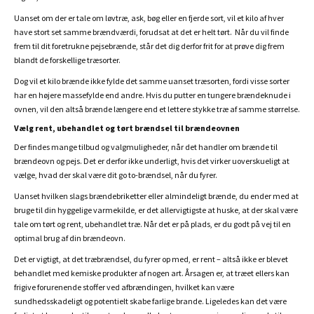
Uanset om der er tale om løvtræ, ask, bøg eller en fjerde sort, vil et kilo af hver
have stort set samme brændværdi, forudsat at det er helt tørt. Når du vil finde
frem til dit foretrukne pejsebrænde, står det dig derfor frit for at prøve dig frem
blandt de forskellige træsorter.
Dog vil et kilo brænde ikke fylde det samme uanset træsorten, fordi visse sorter
har en højere massefylde end andre. Hvis du putter en tungere brændeknude i
ovnen, vil den altså brænde længere end et lettere stykke træ af samme størrelse.
Vælg rent, ubehandlet og tørt brændsel til brændeovnen
Der findes mange tilbud og valgmuligheder, når det handler om brænde til
brændeovn og pejs. Det er derfor ikke underligt, hvis det virker uoverskueligt at
vælge, hvad der skal være dit go to-brændsel, når du fyrer.
Uanset hvilken slags brændebriketter eller almindeligt brænde, du ender med at
bruge til din hyggelige varmekilde, er det allervigtigste at huske, at der skal være
tale om tørt og rent, ubehandlet træ. Når det er på plads, er du godt på vej til en
optimal brug af din brændeovn.
Det er vigtigt, at det træbrændsel, du fyrer op med, er rent – altså ikke er blevet
behandlet med kemiske produkter af nogen art. Årsagen er, at træet ellers kan
frigive forurenende stoffer ved afbrændingen, hvilket kan være
sundhedsskadeligt og potentielt skabe farlige brande. Ligeledes kan det være