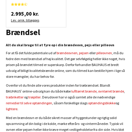
2.995,00 kr.
Lev. omk. tillægges
Brændsel
Alt du skal bruge til at fyre op i din brændeovn, pejs eller pilleovn
For at få det fulde potentiale ud af
brændeovnen
,
pejsen
eller
pilleovnen
, må du
fodre den med brændsel af høj kvalitet. Det gør selvfølgelig heller ikke noget, hvis
prisen på brændet tilmed er superskarp. Derfor forhandler BAUHAUS et bredt
udvalg af billigt kvalitetsbrænde online, som du tilmed kan bestille hjem i lige så
store mængder, du har behov for.
Ovenfor vil du finde alle vores produkter inden for træbrændsel. Blandt
BAUHAUS’ online-udvalg kan du både købe
lufttørret brænde
,
ovntørret brænde
,
træbriketter
og
træpiller
. Derudover har vi også samlet alle de nødvendige
remedier til selve optændingen
, såsom forskellige slags
optændingsblokke
og
lightere
.
Med en brændeovn er du både sikret masser af hyggestunder og rigtig solid
opvarmning af din bolig i de kolde, mørke efterårs- og vintermåneder. Typisk vil
ovnen eller pejsen heller ikke kræve meget vedligeholdelse fra din side. Hvis blot