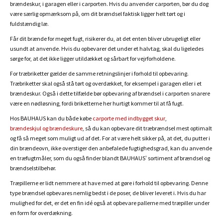
brændeskur, i garagen eller i carporten. Hvis du anvender carporten, bør du dog
være særlig opmærksom på, om dit brændsel faktisk ligger helt tørt og i
fuldstændig læ.
Får dit brænde for meget fugt, risikerer du, at det enten bliver ubrugeligt eller
usundt at anvende. Hvis du opbevarer det under et halvtag, skal du ligeledes
sørge for, at det ikke ligger utildækket og sårbart for vejrforholdene.
For træbriketter gælder de samme retningslinjer i forhold til opbevaring.
Træbriketter skal også stå tørt og overdækket, for eksempel i garagen eller i et
brændeskur. Også i dette tilfælde bør opbevaring af brændsel i carporten snarere
være en nødløsning, fordi briketterne her hurtigt kommer til at få fugt.
Hos BAUHAUS kan du både købe
carporte med indbygget skur
,
brændeskjul og brændeskure
, så du kan opbevare dit træbrændsel mest optimalt
og få så meget som muligt ud af det. For at være helt sikker på, at det, du putter i
din brændeovn, ikke overstiger den anbefalede fugtighedsgrad, kan du anvende
en træfugtmåler, som du også finder blandt BAUHAUS’ sortiment af brændsel og
brændselstilbehør.
Træpillerne er lidt nemmere at have med at gøre i forhold til opbevaring. Denne
type brændsel opbevares nemlig bedst i de poser, de bliver leveret i. Hvis du har
mulighed for det, er det en fin idé også at opbevare pallerne med træpiller under
en form for overdækning.