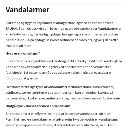
Vandalarmer
Sikkerhed og tryghed i hjemmet er altafgørende, og med en vandalarm fra
BAUHAUS kan du beskytte din bolig mod uventede vandskader. Vandalarmer er
en effektiv løsning, der hurtigt opdager lækager og oversvømmelser, så du kan
handle i tide. Gå på opdagelse i vores sortiment på siden her, og vælg den rette
model til dit hjem.
Hvad er en vandalarm?
En vandalarm er et praktisk værktøj designet til at beskytte dit hjem mod fugt- og
vandskader. Vandalarmen fungerer ved at detektere vandniveauet eller
fugtigheden i et bestemt område og udløse en alarm, når det overstiger en
forudindstillet grænse.
Der findes forskellige typer af vandalarmer, herunder stand-alone enheder,
trådløse systemer og integrerede løsninger, som kan anvendes i kældre, på
badeværelser, i køkkener og andre områder, hvor vandlækager kan forekomme.
Undgå dyre vandskader med en vandalarm
En vandalarm er en effektiv løsning til at forebygge vandskader i dit hjem.
Formålet med en vandalarm er at advare dig, hvis der opstår en vandlækage,
såsom en dryppende vandhane, et løbende toilet eller utætte rør, så du kan