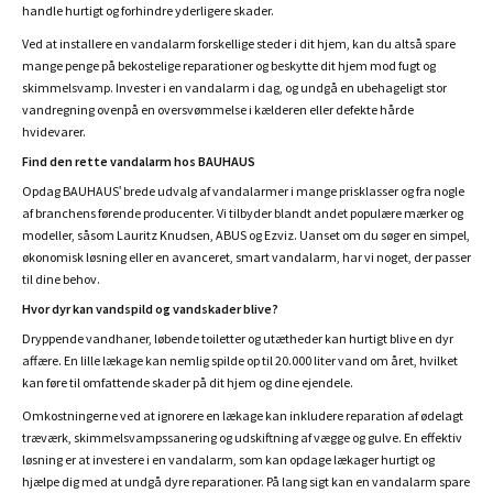
handle hurtigt og forhindre yderligere skader.
Ved at installere en vandalarm forskellige steder i dit hjem, kan du altså spare
mange penge på bekostelige reparationer og beskytte dit hjem mod fugt og
skimmelsvamp. Invester i en vandalarm i dag, og undgå en ubehageligt stor
vandregning ovenpå en oversvømmelse i kælderen eller defekte hårde
hvidevarer.
Find den rette vandalarm hos BAUHAUS
Opdag BAUHAUS' brede udvalg af vandalarmer i mange prisklasser og fra nogle
af branchens førende producenter. Vi tilbyder blandt andet populære mærker og
modeller, såsom Lauritz Knudsen, ABUS og Ezviz. Uanset om du søger en simpel,
økonomisk løsning eller en avanceret, smart vandalarm, har vi noget, der passer
til dine behov.
Hvor dyr kan vandspild og vandskader blive?
Dryppende vandhaner, løbende toiletter og utætheder kan hurtigt blive en dyr
affære. En lille lækage kan nemlig spilde op til 20.000 liter vand om året, hvilket
kan føre til omfattende skader på dit hjem og dine ejendele.
Omkostningerne ved at ignorere en lækage kan inkludere reparation af ødelagt
træværk, skimmelsvampssanering og udskiftning af vægge og gulve. En effektiv
løsning er at investere i en vandalarm, som kan opdage lækager hurtigt og
hjælpe dig med at undgå dyre reparationer. På lang sigt kan en vandalarm spare