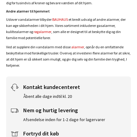
dig for tusindvis af kroner og bevare værdien af dit hjem.
Andre alarmer til hjemmet
Udover vandalarmer tilbyder
BAUHAUS
et bredt udvalg af andre alarmer, der
kan øge sikkerheden i dit hjem. Vores sortiment inkluderer gasalarmer,
kuliltealarmer og
røgalarmer
, som alle er designet til at beskytte dig og din
familie mod potentielle farer.
Ved at supplere din vandalarm med disse
alarmer
, opnår du en omfattende
beskyttelse mod forskellige trusler. Overvej at investere i flere alarmer for at sikre,
at dit hjem er så sikkert som muligt, og giv dig selv og din familie den tryghed, I
fortjener.
Kontakt kundecenteret
Åbent alle dage indtil kl. 20
Nem og hurtig levering
Afsendelse inden for 1-2 dage for lagervarer
Fortryd dit køb