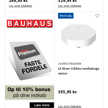
269,95 kr.
329,95 kr.
Lev. omk. tillægges
Lev. omk. tillægges
Restsalg
LAURITZ KNUDSEN
LK Wiser trådløs vandlækage
sensor
355,95 kr.
Lev. omk. tillægges