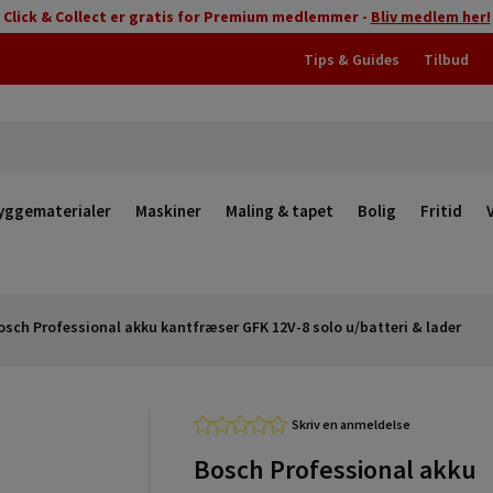
Click & Collect er gratis for Premium medlemmer -
Bliv medlem her!
Tips & Guides
Tilbud
yggematerialer
Maskiner
Maling & tapet
Bolig
Fritid
osch Professional akku kantfræser GFK 12V-8 solo u/batteri & lader
Skriv en anmeldelse
Bosch Professional akku