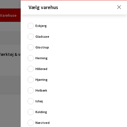
Vælg varehus
Varehuse
Udlejning
Erhverv
Services
Job
Kundecenter
Esbjerg
Gladsaxe
Glostrup
Værktøj & værksted
Opvarmning
Udeleg
Restsalg
Herning
Hillerød
Hjørring
Holbæk
Ishøj
Kolding
Næstved
Verdens første professionelle 12 V-kantfræser med et