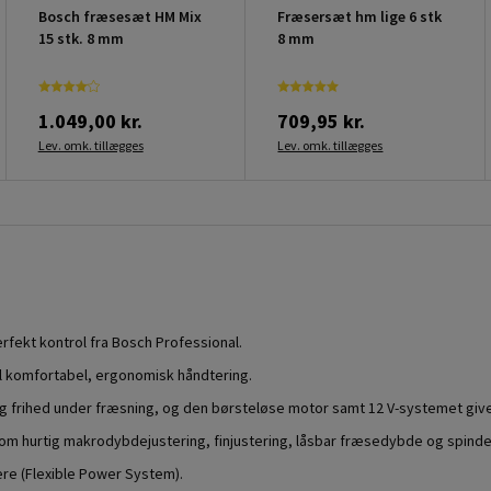
Bosch fræsesæt HM Mix
Fræsersæt hm lige 6 stk
15 stk. 8 mm
8 mm
1.049,00 kr.
709,95 kr.
Lev. omk. tillægges
Lev. omk. tillægges
rfekt kontrol fra Bosch Professional.
il komfortabel, ergonomisk håndtering.
og frihed under fræsning, og den børsteløse motor samt 12 V-systemet giv
som hurtig makrodybdejustering, finjustering, låsbar fræsedybde og spindel
re (Flexible Power System).