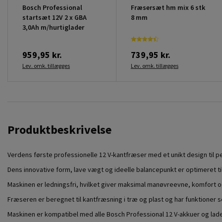
Bosch Professional
Fræsersæt hm mix 6 stk
startsæt 12V 2 x GBA
8 mm
3,0Ah m/hurtiglader
959,95 kr.
739,95 kr.
Lev. omk. tillægges
Lev. omk. tillægges
Produktbeskrivelse
Verdens første professionelle 12 V-kantfræser med et unikt design til pe
Dens innovative form, lave vægt og ideelle balancepunkt er optimeret t
Maskinen er ledningsfri, hvilket giver maksimal manøvreevne, komfort 
Fræseren er beregnet til kantfræsning i træ og plast og har funktioner 
Maskinen er kompatibel med alle Bosch Professional 12 V-akkuer og lade