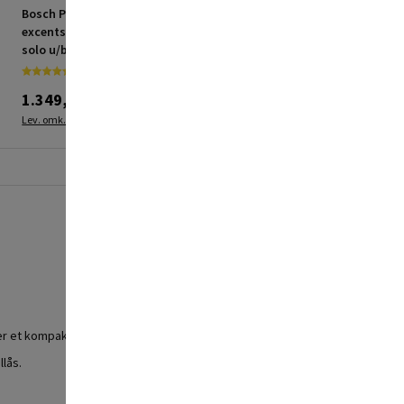
Bosch Professional akku
Bosch Professional akku
excentsliber GEX 12V-125
stiksav GST 12 V-Li solo
solo u/batteri & lader
u/batteri & lader
1.349,00 kr.
944,95 kr.
Lev. omk. tillægges
Lev. omk. tillægges
er et kompakt hus.
lås.