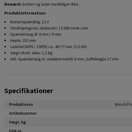
Bemærk:
batteri og lader medfølger ikke.
Produktinformation:
Batterispænding: 12 V
Omdrejningstal, ubelastet: 13.000 omdr./min.
Spændetang-Ø: 6 mm / 8 mm
Højde: 252 mm
Ladetid (80% / 100%) ca.: 48/77 min. (3,0 Ah)
Vægt ekskl. akku: 1,1 kg
Inkl. Spændetang m. omløbermøtrik 8 mm, Gaffelnøgle 17 mm
Specifikationer
Produktnavn
Artikelnummer
Vægt, kg.
EAN-nr