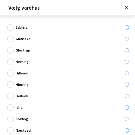
Click & Collect er gratis for Premium medlemmer -
Vælg varehus
Bliv medlem her!
Esbjerg
Gladsaxe
Hvad søger du?
Glostrup
Tilbehør til boremaskiner
Herning
Hillerød
Hjørring
Holbæk
Ishøj
Kolding
Næstved