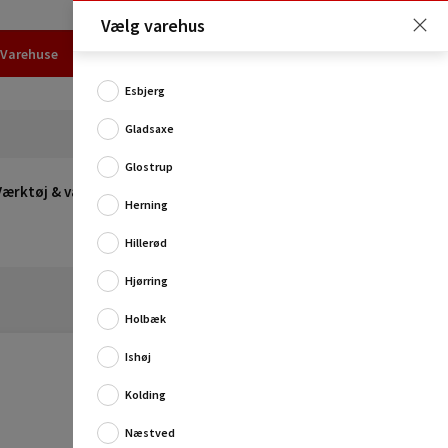
Vælg varehus
Varehuse
Udlejning
Erhverv
Services
Job
Kundecenter
Esbjerg
Gladsaxe
Glostrup
Værktøj & værksted
Opvarmning
Udeleg
Restsalg
Herning
Hillerød
Hjørring
Holbæk
Ishøj
Kolding
Næstved
Når hærdede skruer ruster eller på anden måde