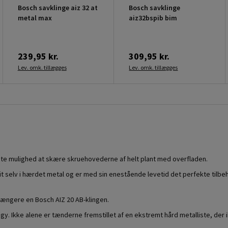
Bosch savklinge aiz 32 at
Bosch savklinge
metal max
aiz32bspib bim
239,95 kr.
309,95 kr.
Lev. omk. tillægges
Lev. omk. tillægges
ste mulighed at skære skruehovederne af helt plant med overfladen.
t selv i hærdet metal og er med sin enestående levetid det perfekte tilbe
e længere en Bosch AIZ 20 AB-klingen.
. Ikke alene er tænderne fremstillet af en ekstremt hård metalliste, der i