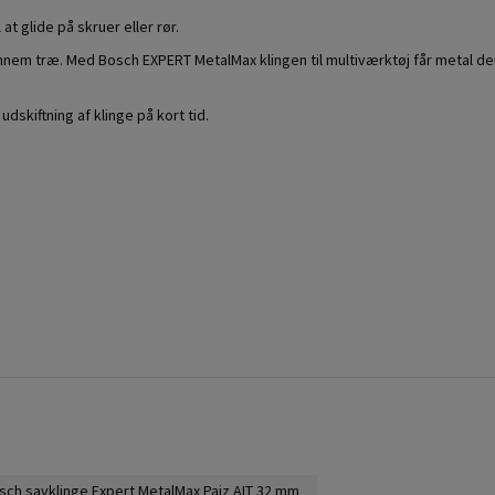
at glide på skruer eller rør.
 igennem træ. Med Bosch EXPERT MetalMax klingen til multiværktøj får met
skiftning af klinge på kort tid.
sch savklinge Expert MetalMax Paiz AIT 32 mm