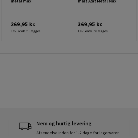
metal max
maiz32at Metal Max
269,95 kr.
369,95 kr.
Lev. omk. tillægges
Lev. omk. tillægges
Nem og hurtig levering
Afsendelse inden for 1-2 dage for lagervarer