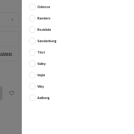
sidder fast, er den eneste mulighed at skære
Odense
skruehovederne af helt plant med overfladen.
Randers
M...
Fuld produktbeskrivelse
Roskilde
Sønderborg
Tilst
kslager
Valby
Vejle
Viby
Aalborg