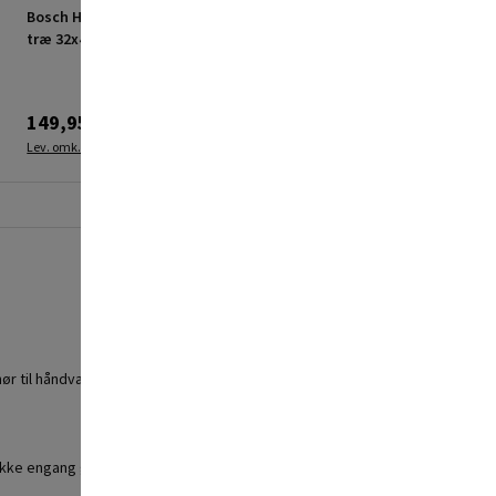
Bosch HCS savklinge til
Bosch savklinge
træ 32x40 mm
aiz32apib
149,95 kr.
249,95 kr.
Lev. omk. tillægges
Lev. omk. tillægges
hør til håndværkere, der ønsker at skære i hårde materialer med et
kke engang giver op ved rustfrit stål. De har også en avanceret ekstra