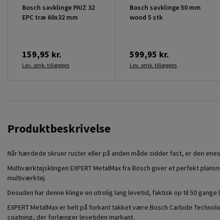
Bosch savklinge PAIZ 32
Bosch savklinge 50 mm
EPC træ 60x32 mm
wood 5 stk
159,95 kr.
599,95 kr.
Lev. omk. tillægges
Lev. omk. tillægges
Produktbeskrivelse
Når hærdede skruer ruster eller på anden måde sidder fast, er den ene
Multiværktøjsklingen EXPERT MetalMax fra Bosch giver et perfekt plansni
multiværktøj.
Desuden har denne klinge en utrolig lang levetid, faktisk op til 50 gang
EXPERT MetalMax er helt på forkant takket være Bosch Carbide Technology
coatning, der forlænger levetiden markant.