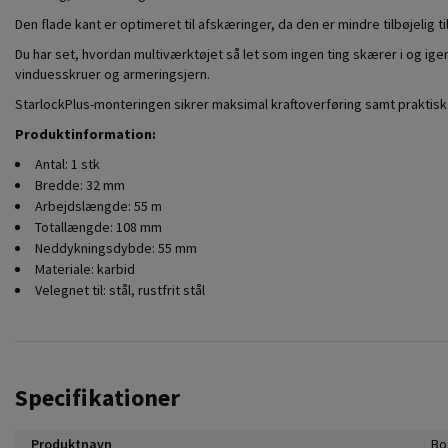
Den flade kant er optimeret til afskæringer, da den er mindre tilbøjelig til 
Du har set, hvordan multiværktøjet så let som ingen ting skærer i og
vinduesskruer og armeringsjern.
StarlockPlus-monteringen sikrer maksimal kraftoverføring samt praktisk ud
Produktinformation:
Antal: 1 stk
Bredde: 32 mm
Arbejdslængde: 55 m
Totallængde: 108 mm
Neddykningsdybde: 55 mm
Materiale: karbid
Velegnet til: stål, rustfrit stål
Specifikationer
Produktnavn
Bo