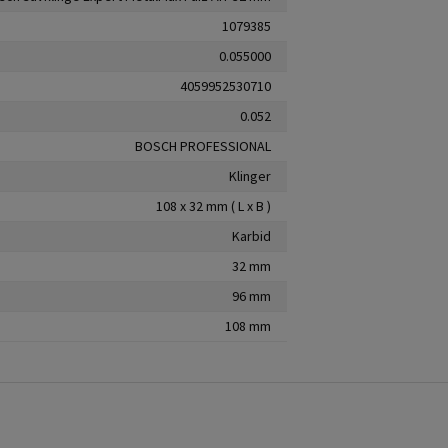
1079385
0.055000
4059952530710
0.052
BOSCH PROFESSIONAL
Klinger
108 x 32 mm ( L x B )
Karbid
32 mm
96 mm
108 mm