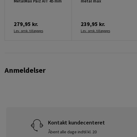
MetalMax Paiz AIT 45 mm
metal max
279,95 kr.
239,95 kr.
Lev. omk. tillægges
Lev. omk. tillægges
Anmeldelser
Kontakt kundecenteret
Åbent alle dage indtil kl. 20