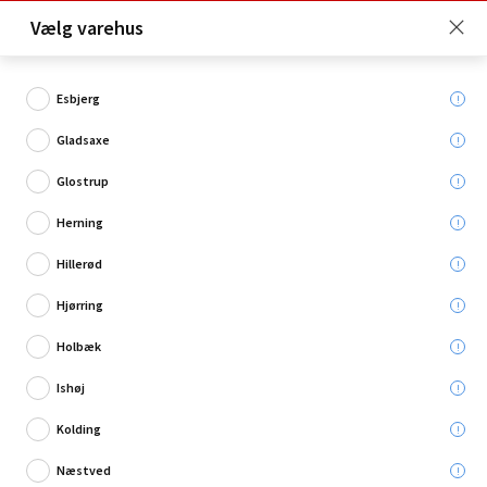
Click & Collect er gratis for Premium medlemmer -
Vælg varehus
Bliv medlem her!
Esbjerg
Gladsaxe
Hvad søger du?
Glostrup
Træbeskyttelse
Herning
Hillerød
Hjørring
Holbæk
Ishøj
Kolding
Næstved