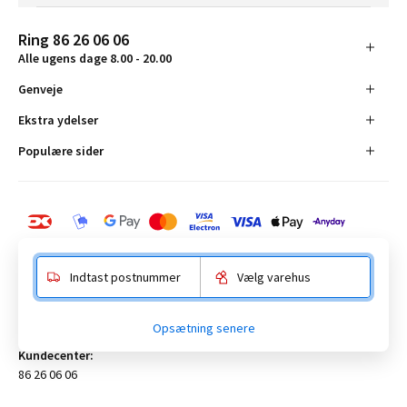
Ring 86 26 06 06
Alle ugens dage 8.00 - 20.00
Genveje
Ekstra ydelser
Populære sider
Indtast postnummer
Vælg varehus
BAUHAUS Danmark A/S:
Opsætning senere
Anelystparken 16, 8381 Tilst. CVR-nummer 19555305
Kundecenter:
86 26 06 06