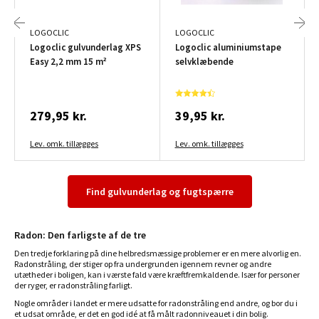
LOGOCLIC
LOGOCLIC
Logoclic gulvunderlag XPS
Logoclic aluminiumstape
Easy 2,2 mm 15 m²
selvklæbende
279,95 kr.
39,95 kr.
Lev. omk. tillægges
Lev. omk. tillægges
Find gulvunderlag og fugtspærre
Radon: Den farligste af de tre
Den tredje forklaring på dine helbredsmæssige problemer er en mere alvorlig en.
Radonstråling, der stiger op fra undergrunden igennem revner og andre
utætheder i boligen, kan i værste fald være kræftfremkaldende. Især for personer
der ryger, er radonstråling farligt.
Nogle områder i landet er mere udsatte for radonstråling end andre, og bor du i
et udsat område, er det en god idé at få målt radonniveauet i din bolig.