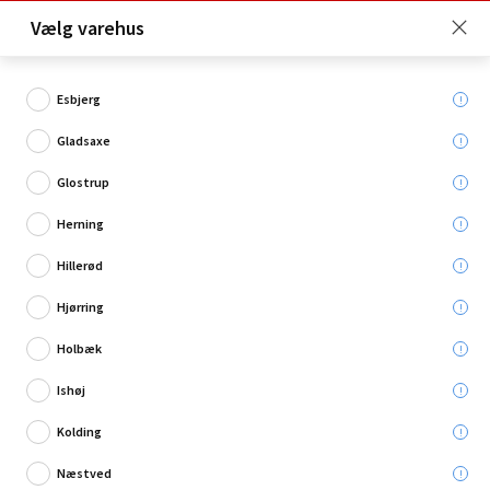
Click & Collect er gratis for Premium medlemmer -
Vælg varehus
Bliv medlem her!
Esbjerg
Gladsaxe
Hvad søger du?
Glostrup
Målebånd
Herning
Hillerød
Hjørring
Holbæk
Ishøj
Kolding
Næstved