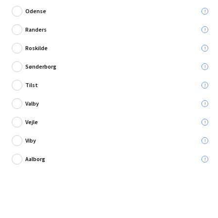
Odense
Randers
Roskilde
2 anmeldelse
Sønderborg
DeWalt båndmål 5 m
Tilst
Leveres til:
Valby
Afhent i:
Vælg varehus
Se butikslager
Vejle
Viby
359,95 kr.
Aalborg
Læg i kurven