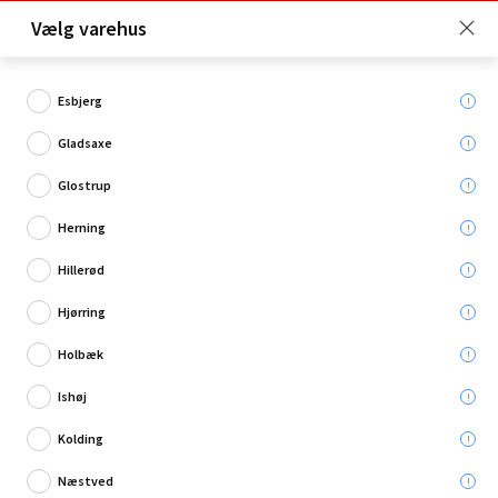
Click & Collect er gratis for Premium medlemmer -
Vælg varehus
Bliv medlem her!
Esbjerg
Gladsaxe
Hvad søger du?
Glostrup
Gulvrengøring
Herning
Hillerød
Hjørring
Holbæk
Ishøj
Kolding
Næstved