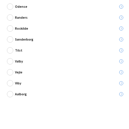
Odense
Randers
Roskilde
7 anmeldelse
Sønderborg
Edding 8902/3 oak wooden floor repair kit
Tilst
Valby
Leveres til:
Vejle
Viby
Afhent i:
Vælg varehus
Se butikslager
Aalborg
89,95 kr.
Læg i kurven