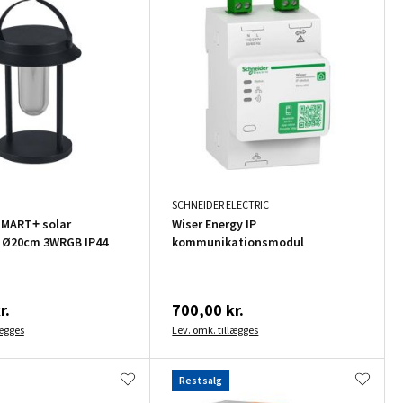
SCHNEIDER ELECTRIC
SMART+ solar
Wiser Energy IP
 Ø20cm 3WRGB IP44
kommunikationsmodul
r.
700,00 kr.
lægges
Lev. omk. tillægges
Restsalg