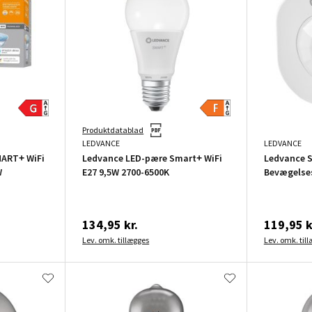
Produktdatablad
LEDVANCE
LEDVANCE
ART+ WiFi
Ledvance LED-pære Smart+ WiFi
Ledvance 
W
E27 9,5W 2700-6500K
Bevægelses
134,95 kr.
119,95 k
Lev. omk. tillægges
Lev. omk. til