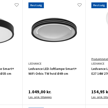
Restsalg
Restsalg
Produktdata
LEDVANCE
LEDVANCE
pe Smart+
Ledvance LED-loftlampe Smart+
Ledvance 
 Ø35 cm
WiFi Orbis TW hvid Ø49 cm
E27 14W 27
1.049,00 kr.
154,95 k
Lev. omk. tillægges
Lev. omk. til