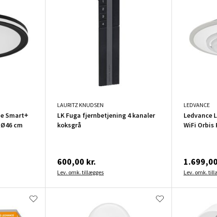
LAURITZ KNUDSEN
LEDVANCE
pe Smart+
LK Fuga fjernbetjening 4 kanaler
Ledvance L
 Ø46 cm
koksgrå
WiFi Orbis
600,00 kr.
1.699,00
Lev. omk. tillægges
Lev. omk. til