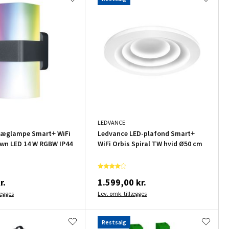
LEDVANCE
væglampe Smart+ WiFi
Ledvance LED-plafond Smart+
wn LED 14 W RGBW IP44
WiFi Orbis Spiral TW hvid Ø50 cm
r.
1.599,00 kr.
lægges
Lev. omk. tillægges
Restsalg