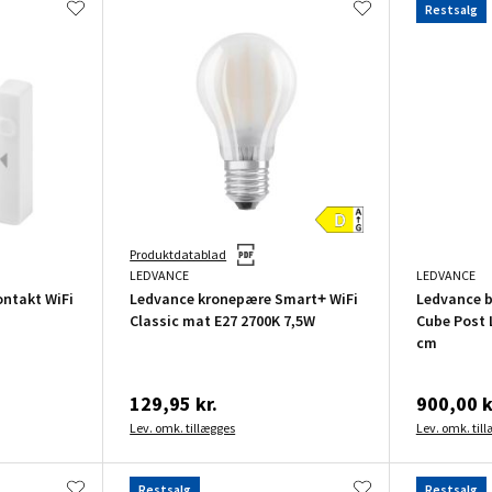
Restsalg
Produktdatablad
LEDVANCE
LEDVANCE
ntakt WiFi
Ledvance kronepære Smart+ WiFi
Ledvance 
Classic mat E27 2700K 7,5W
Cube Post 
cm
129,95 kr.
900,00 k
Lev. omk. tillægges
Lev. omk. til
Restsalg
Restsalg