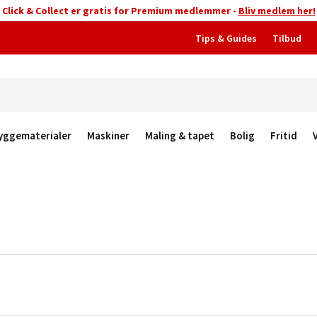
Click & Collect er gratis for Premium medlemmer -
Bliv medlem her!
Tips & Guides
Tilbud
yggematerialer
Maskiner
Maling & tapet
Bolig
Fritid