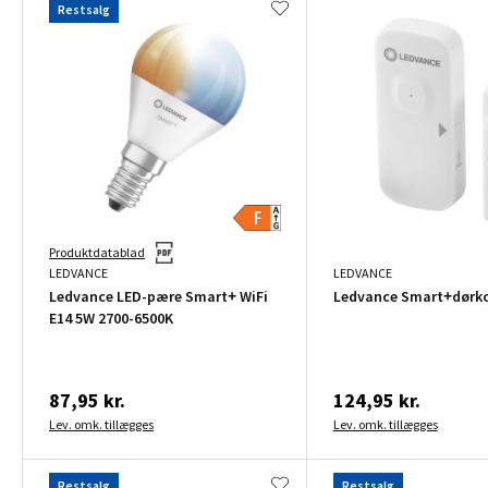
Restsalg
Produktdatablad
LEDVANCE
LEDVANCE
Ledvance LED-pære Smart+ WiFi
Ledvance Smart+dørko
E14 5W 2700-6500K
87,95 kr.
124,95 kr.
Lev. omk. tillægges
Lev. omk. tillægges
Restsalg
Restsalg