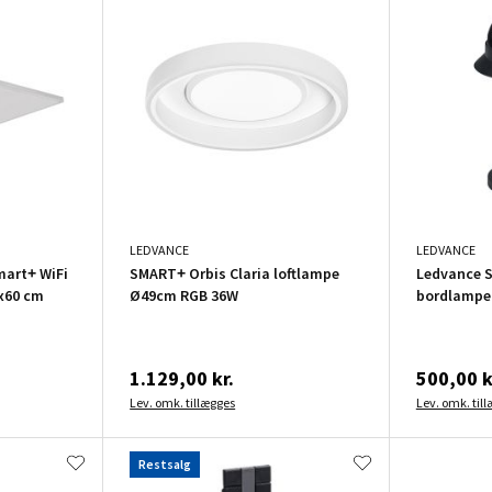
LEDVANCE
LEDVANCE
mart+ WiFi
SMART+ Orbis Claria loftlampe
Ledvance 
x60 cm
Ø49cm RGB 36W
bordlampe
1.129,00 kr.
500,00 k
Lev. omk. tillægges
Lev. omk. til
Restsalg