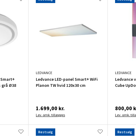
LEDVANCE
LEDVANCE
 Smart+
Ledvance LED-panel Smart+ WiFi
Ledvance 
s grå Ø38
Planon TW hvid 120x30 cm
Cube UpDo
1.699,00 kr.
800,00 k
Lev. omk. tillægges
Lev. omk. til
Restsalg
Restsalg