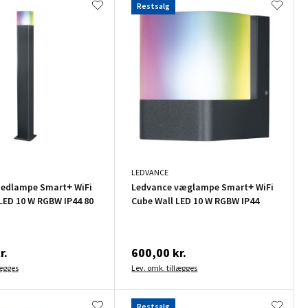
Restsalg
LEDVANCE
bedlampe Smart+ WiFi
Ledvance væglampe Smart+ WiFi
LED 10 W RGBW IP44 80
Cube Wall LED 10 W RGBW IP44
r.
600,00 kr.
lægges
Lev. omk. tillægges
Restsalg