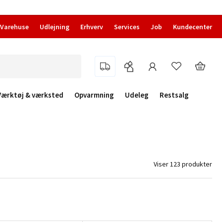
Varehuse
Udlejning
Erhverv
Services
Job
Kundecenter
Værktøj & værksted
Opvarmning
Udeleg
Restsalg
Viser 123 produkter