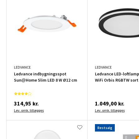
LEDVANCE
LEDVANCE
Ledvance indbygningsspot
Ledvance LED-loftlam
Sun@Home Slim LED 8 W Ø12 cm
WiFi Orbis RGBTW sort
314,95 kr.
1.049,00 kr.
Lev. omk. tillægges
Lev. omk. tillægges
Restsalg