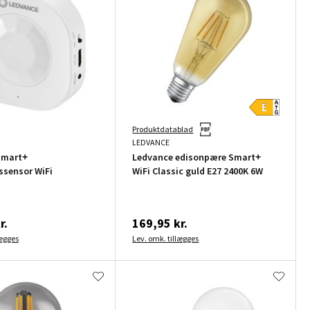
Produktdatablad
LEDVANCE
Smart+
Ledvance edisonpære Smart+
sensor WiFi
WiFi Classic guld E27 2400K 6W
r.
169,95 kr.
lægges
Lev. omk. tillægges