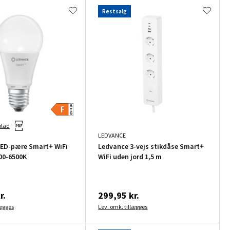
Restsalg
blad
LEDVANCE
LED-pære Smart+ WiFi
Ledvance 3-vejs stikdåse Smart+
00-6500K
WiFi uden jord 1,5 m
r.
299,95 kr.
lægges
Lev. omk. tillægges