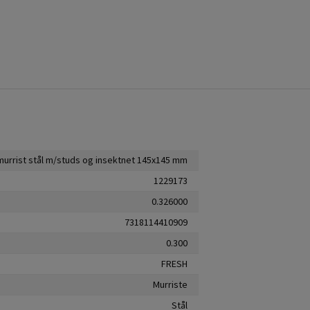
murrist stål m/studs og insektnet 145x145 mm
1229173
0.326000
7318114410909
0.300
FRESH
Murriste
Stål