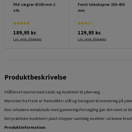
PAX vægrør Ø100 mm 2
Fresh teleskoprør 250-450
stk.
mm
189,95 kr.
129,95 kr.
Lev. omk. tillægges
Lev. omk. tillægges
Produktbeskrivelse
Stålfarvet murrist med studs og insektnet til ydervæg.
Murristen fra Fresh er fremstillet i stål og beregnet til montering på yd
Den cirkulære metalstuds med gummiringsforsegling gør det nemt at tils
Det praktiske insektnet i plast stopper samtidig insekter i at kunne krav
Produktinformation: