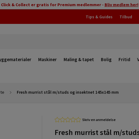
Click & Collect er gratis for Premium medlemmer -
Bliv medlem her!
Tips & Guides
Tilbud
yggematerialer
Maskiner
Maling & tapet
Bolig
Fritid
ste
Fresh murrist stål m/studs og insektnet 145x145 mm
Skriv en anmeldelse
Fresh murrist stål m/stud