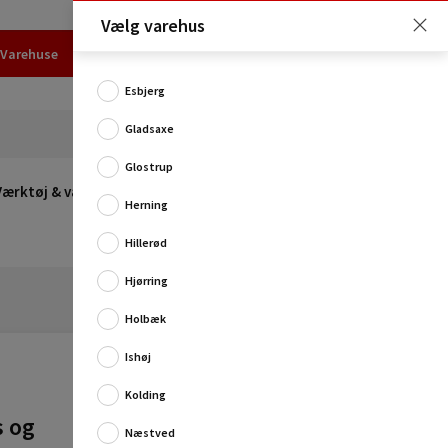
Vælg varehus
Varehuse
Udlejning
Erhverv
Services
Job
Kundecenter
Esbjerg
Gladsaxe
Glostrup
Værktøj & værksted
Opvarmning
Udeleg
Restsalg
Herning
Hillerød
Hjørring
Holbæk
Ishøj
Kolding
s og
Stålfarvet murrist med studs og insektnet til
Næstved
ydervæg.