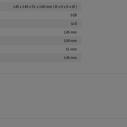
145 x 145 x 51 x 100 mm ( B x H x D x Ø )
Stål
Grå
145 mm
100 mm
51 mm
145 mm