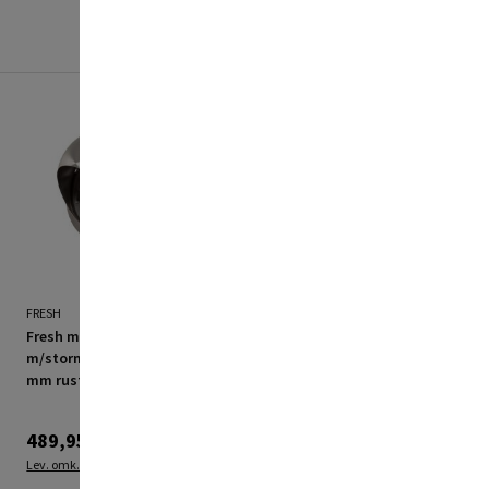
FRESH
FRESH
Fresh murrist
Fresh murrist
m/stormkappe EGA125
m/stormkappe EGA100
mm rustfri
mm rustfri
489,95 kr.
439,95 kr.
Lev. omk. tillægges
Lev. omk. tillægges