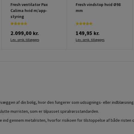
Fresh ventilator Pax
Fresh vindstop hvid Ø98
Calima hvid m/app-
mm
styring
2.099,00 kr.
149,95 kr.
Lev. omk. tillægges
Lev. omk. tillægges
ervæggen af din bolig, hvor den fungerer som udsugnings- eller indblæsningsri
lutte murristen, som er tilpasset spiralrørsstandarden.
le ind gennem metalristen, hvorfor risikoen for tilstoppelse af både risten