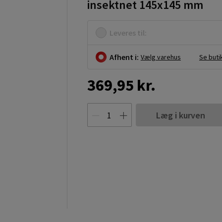
insektnet 145x145 mm
Leveres til:
Afhent i:
Vælg varehus
Se buti
369,95 kr.
Læg i kurven