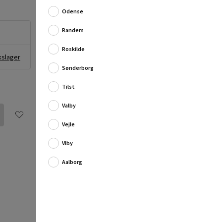
Odense
Murristen fra Fresh er fremstillet i stål og beregnet til
montering på ydervæggen a...
Randers
Fuld produktbeskrivelse
Roskilde
kslager
Sønderborg
Tilst
Valby
Vejle
Viby
Aalborg