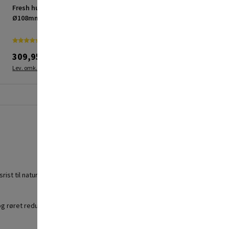
Fresh hulsav HSS
Fresh friskluftsventil
Ø108mm
TL100DE hvid 185-340
mm
309,95 kr.
619,95 kr.
Lev. omk. tillægges
Lev. omk. tillægges
st til naturligt aftræk.
 og røret reduceres betydeligt.