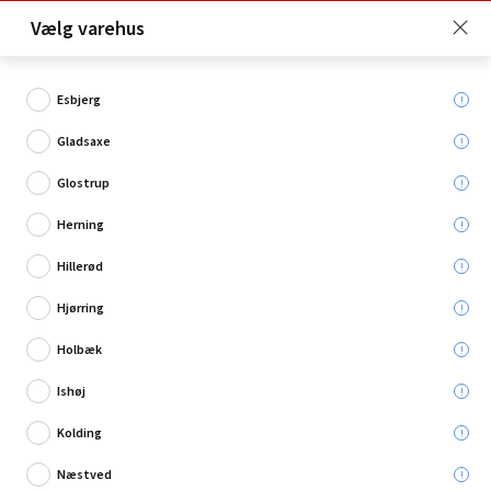
Click & Collect er gratis for Premium medlemmer -
Vælg varehus
Bliv medlem her!
Esbjerg
Gladsaxe
Hvad søger du?
Glostrup
Rør til ventilationsanlæg
Herning
Hillerød
Hjørring
Holbæk
Ishøj
Kolding
Næstved