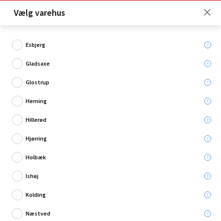
Click & Collect er gratis for Premium medlemmer -
Vælg varehus
Bliv medlem her!
Esbjerg
Gladsaxe
Hvad søger du?
Glostrup
Rør til ventilationsanlæg
Herning
Hillerød
Restsalg
Hjørring
Holbæk
Ishøj
Kolding
Næstved