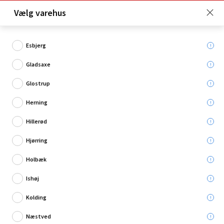
Click & Collect er gratis for Premium medlemmer -
Vælg varehus
Bliv medlem her!
Esbjerg
Gladsaxe
Hvad søger du?
Glostrup
Ventilationsanlæg & tilbehør
Herning
Hillerød
Hjørring
Holbæk
Ishøj
Kolding
Næstved