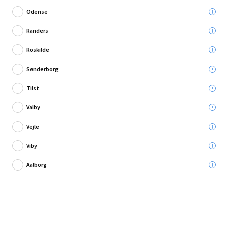
Odense
Randers
Roskilde
1 anmeldelse
Sønderborg
Fresh vægventil TL 80C dBs
Tilst
Valby
Leveres til:
Vejle
Viby
Afhent i:
Vælg varehus
Se butikslager
Aalborg
759,95 kr.
Læg i kurven