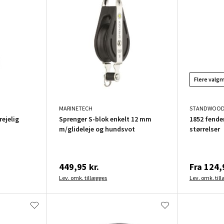
Flere valg
MARINETECH
STANDWOO
ejelig
Sprenger S-blok enkelt 12 mm
1852 fender
m/glideleje og hundsvot
størrelser
449,95 kr.
Fra
124,9
Lev. omk. tillægges
Lev. omk. til