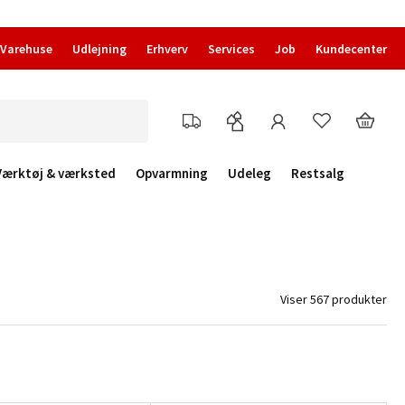
Varehuse
Udlejning
Erhverv
Services
Job
Kundecenter
Værktøj & værksted
Opvarmning
Udeleg
Restsalg
Viser 567 produkter