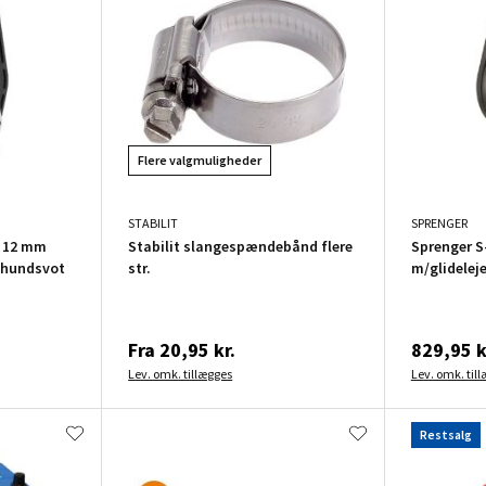
Flere valgmuligheder
STABILIT
SPRENGER
t 12 mm
Stabilit slangespændebånd flere
Sprenger S
g hundsvot
str.
m/glidelej
Fra
20,95 kr.
829,95 k
Lev. omk. tillægges
Lev. omk. til
Restsalg