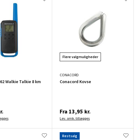
Flere valgmuligheder
CONACORD
62 Walkie Talkie 8 km
Conacord Kovse
r.
Fra
13,95 kr.
lægges
Lev. omk. tillægges
Restsalg