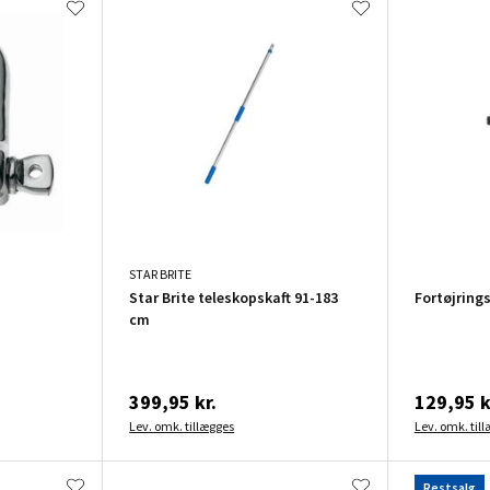
STAR BRITE
Star Brite teleskopskaft 91-183
Fortøjring
cm
399,95 kr.
129,95 k
Lev. omk. tillægges
Lev. omk. til
Restsalg