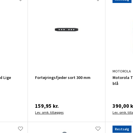
MOTOROLA
d Lige
Fortøjringsfjeder sort 300 mm
Motorola T
blå
159,95 kr.
390,00 k
Lev. omk. tillægges
Lev. omk. til
Restsalg