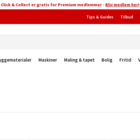
Click & Collect er gratis for Premium medlemmer -
Bliv medlem her!
Tips & Guides
Tilbud
yggematerialer
Maskiner
Maling & tapet
Bolig
Fritid