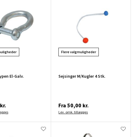
muligheder
Flere valgmuligheder
ypen El-Galv.
Sejsinger M/Kugler 4 Stk.
kr.
Fra
50,00 kr.
lægges
Lev. omk. tillægges