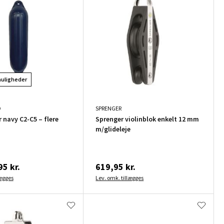
muligheder
D
SPRENGER
 navy C2-C5 – flere
Sprenger violinblok enkelt 12 mm
m/glideleje
5 kr.
619,95 kr.
lægges
Lev. omk. tillægges