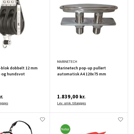
MARINETECH
-blok dobbelt 12 mm
Marinetech pop-up pullert
e og hundsvot
automatisk A4 120x75 mm
r.
1.839,00 kr.
lægges
Lev. omk. tillægges