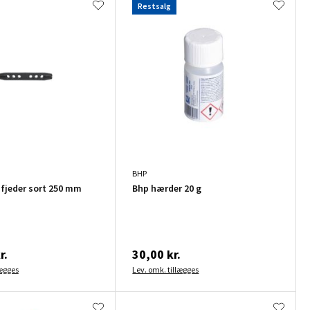
Restsalg
BHP
sfjeder sort 250 mm
Bhp hærder 20 g
r.
30,00 kr.
lægges
Lev. omk. tillægges