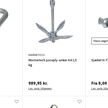
Flere valg
MARINETECH
Marinetech paraply-anker A4 1,5
Sjækel H-T
kg
989,95 kr.
Fra
8,00 
Lev. omk. tillægges
Lev. omk. til