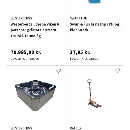
WESTERBERGS
SWIM & FUN
Westerbergs udespa Viken 6
Swim & Fun teststrips PH og
personer grå/sort 220x220
klor 50 stk.
cm inkl. termolåg
79.995,00 kr.
37,95 kr.
Lev. omk. tillægges
Lev. omk. tillægges
WESTERBERGS
BAHCO