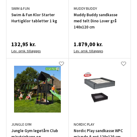
SWIM & FUN
MUDDY BUDDY
Swim & Fun Klor Starter
Muddy Buddy sandkasse
Hurtigklor tabletter 1 kg
med telt Dino Lover grå
140x120 cm
132,95 kr.
1.879,00 kr.
Lev. omk. tillægges
Lev. omk. tillægges
JUNGLE GYM
NORDIC PLAY
Jungle Gym legetårn Club
Nordic Play sandkasse WPC
m/rutsjebane og
m/sæde & net 120x120 cm