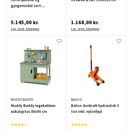
gyngemodul sort
505x235x302 cm
5.145,00 kr.
1.168,00 kr.
Lev. omk. tillægges
Lev. omk. tillægges
MUDDY BUDDY
BAHCO
Muddy Buddy legekøkken
Bahco donkraft hydraulisk 3
eukalyptus 80x90 cm
ton inkl. nylonhjul