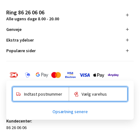
Ring 86 26 06 06
Alle ugens dage 8.00 - 20.00
Genveje
Ekstra ydelser
Populære sider
Indtast postnummer
Vælg varehus
BAUHAUS Danmark A/S:
Opsætning senere
Anelystparken 16, 8381 Tilst. CVR-nummer 19555305
Kundecenter:
86 26 06 06