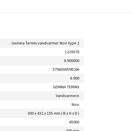
Gemina Termix vandvarmer Novi type 2
1229376
8.900000
5706560598166
8.900
GEMINA TERMIX
Vandvarmere
Novi
300 x 432 x 155 mm ( B x H x D )
45000
300 mm