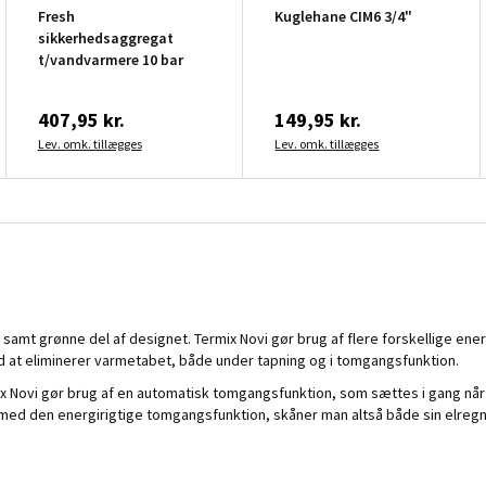
Fresh
Kuglehane CIM6 3/4"
sikkerhedsaggregat
t/vandvarmere 10 bar
407,95 kr.
149,95 kr.
Lev. omk. tillægges
Lev. omk. tillægges
amt grønne del af designet. Termix Novi gør brug af flere forskellige ener
d at eliminerer varmetabet, både under tapning og i tomgangsfunktion.
 Novi gør brug af en automatisk tomgangsfunktion, som sættes i gang når v
t med den energirigtige tomgangsfunktion, skåner man altså både sin elregn