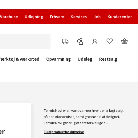
Varehuse
Udlejning
Erhverv
Services
Job
Kundecenter
Værktøj & værksted
Opvarmning
Udeleg
Restsalg
Termix Novi er en vandvarmer hvor der er lagt vægt
på den økonomiske, samt grønne del af designet.
Termix Novi gør brug af flere forskellige e...
er
Fuld produktbeskrivelse