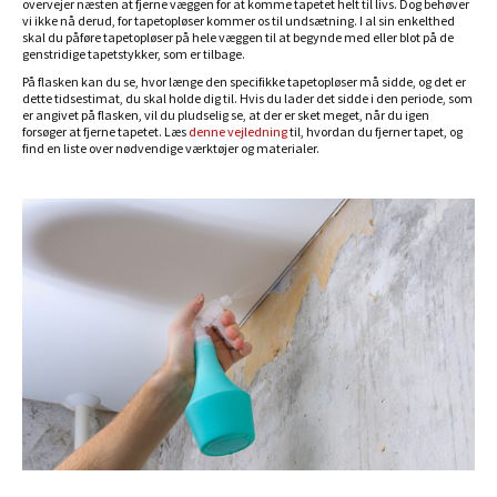
overvejer næsten at fjerne væggen for at komme tapetet helt til livs. Dog behøver
vi ikke nå derud, for tapetopløser kommer os til undsætning. I al sin enkelthed
skal du påføre tapetopløser på hele væggen til at begynde med eller blot på de
genstridige tapetstykker, som er tilbage.
På flasken kan du se, hvor længe den specifikke tapetopløser må sidde, og det er
dette tidsestimat, du skal holde dig til. Hvis du lader det sidde i den periode, som
er angivet på flasken, vil du pludselig se, at der er sket meget, når du igen
forsøger at fjerne tapetet. Læs
denne vejledning
til, hvordan du fjerner tapet, og
find en liste over nødvendige værktøjer og materialer.