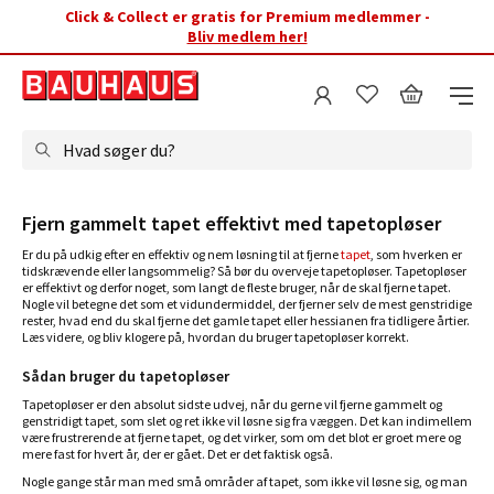
Click & Collect er gratis for Premium medlemmer -
Bliv medlem her!
Hvad søger du?
Fjern gammelt tapet effektivt med tapetopløser
Er du på udkig efter en effektiv og nem løsning til at fjerne
tapet
, som hverken er
tidskrævende eller langsommelig? Så bør du overveje tapetopløser. Tapetopløser
er effektivt og derfor noget, som langt de fleste bruger, når de skal fjerne tapet.
Nogle vil betegne det som et vidundermiddel, der fjerner selv de mest genstridige
rester, hvad end du skal fjerne det gamle tapet eller hessianen fra tidligere årtier.
Læs videre, og bliv klogere på, hvordan du bruger tapetopløser korrekt.
Sådan bruger du tapetopløser
Tapetopløser er den absolut sidste udvej, når du gerne vil fjerne gammelt og
genstridigt tapet, som slet og ret ikke vil løsne sig fra væggen. Det kan indimellem
være frustrerende at fjerne tapet, og det virker, som om det blot er groet mere og
mere fast for hvert år, der er gået. Det er det faktisk også.
Nogle gange står man med små områder af tapet, som ikke vil løsne sig, og man