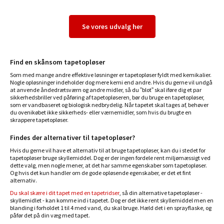
Se vores udvalg her
Find en skånsom tapetopløser
Som med mange andre effektive løsninger er tapetopløser fyldt med kemikalier.
Nogle opløsninger indeholder dog mere kemi end andre. Hvis du gerne vil undgå
at anvende åndedrætsværn og andre midler, så du ”blot” skal iføre dig et par
sikkerhedsbriller ved påføring af tapetopløseren, bør du bruge en tapetopløser,
som er vandbaseret og biologisk nedbrydelig. Når tapetet skal tages af, behøver
du ovenikøbet ikke sikkerheds- eller værnemidler, som hvis du brugte en
skrappere tapetopløser.
Findes der alternativer til tapetopløser?
Hvis du gerne vil have et alternativ til at bruge tapetopløser, kan du i stedet for
tapetopløser bruge skyllemiddel. Dog er der ingen fordele rent miljømæssigt ved
dette valg, men nogle mener, at det har samme egenskaber som tapetopløser.
Og hvis det kun handler om de gode opløsende egenskaber, er det et fint
alternativ.
Du skal skære i dit tapet med en tapetridser
, så din alternative tapetopløser -
skyllemidlet - kan komme ind i tapetet. Dog er det ikke rent skyllemiddel men en
blanding i forholdet 1 til 4 med vand, du skal bruge. Hæld det i en sprayflaske, og
påfør det på din væg med tapet.