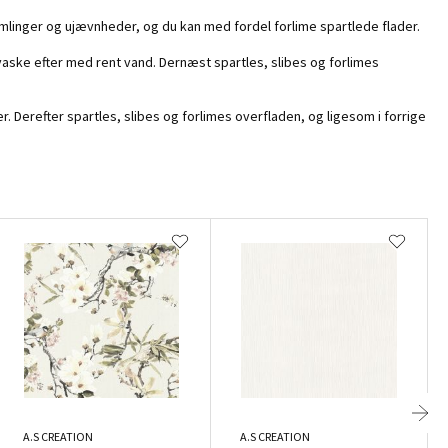
mlinger og ujævnheder, og du kan med fordel forlime spartlede flader.
aske efter med rent vand. Dernæst spartles, slibes og forlimes
r. Derefter spartles, slibes og forlimes overfladen, og ligesom i forrige
A.S CREATION
A.S CREATION