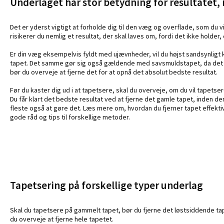
Underlaget har stor betydning for resultatet, 
Det er yderst vigtigt at forholde dig til den væg og overflade, som du vi
risikerer du nemlig et resultat, der skal laves om, fordi det ikke holder, 
Er din væg eksempelvis fyldt med ujævnheder, vil du højst sandsynlig
tapet. Det samme gør sig også gældende med savsmuldstapet, da det h
bør du overveje at fjerne det for at opnå det absolut bedste resultat.
Før du kaster dig ud i at tapetsere, skal du overveje, om du vil tapetser
Du får klart det bedste resultat ved at fjerne det gamle tapet, inden d
fleste også at gøre det. Læs mere om, hvordan du fjerner tapet effekti
gode råd og tips til forskellige metoder.
Tapetsering på forskellige typer underlag
Skal du tapetsere på gammelt tapet, bør du fjerne det løstsiddende tape
du overveje at fjerne hele tapetet.