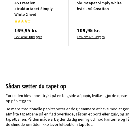
AS Creation
Skumtapet Simply White
strukturtapet Simply
hvid - AS Creation
White 2 hvid
169,95 kr.
109,95 kr.
Lev. omk. tillægges
Lev. omk. tillægges
Sådan sætter du tapet op
Før i tiden blev tapet trykt på en bagside af papir, hvilket gjorde ops
op på væggen.
De mere traditionelle papirtapeter er dog nemmere at have med at gøre.
afmålte tapetbane på en flad overflade, såsom et bord eller gulv, og 
tapetbanen. På den måde arbejder du dig nemlig ud mod kanterne og får
de ulimede områder ikke laver luftbobler i tapetet.