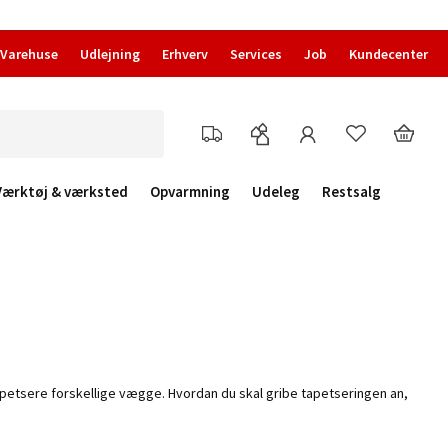
Varehuse
Udlejning
Erhverv
Services
Job
Kundecenter
Værktøj & værksted
Opvarmning
Udeleg
Restsalg
n tapetsere forskellige vægge. Hvordan du skal gribe tapetseringen an,