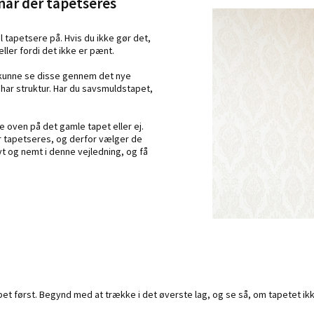
når der tapetseres
l tapetsere på. Hvis du ikke gør det,
eller fordi det ikke er pænt.
t kunne se disse gennem det nye
ar struktur. Har du savsmuldstapet,
e oven på det gamle tapet eller ej.
er tapetseres, og derfor vælger de
vt og nemt i denne vejledning, og få
t først. Begynd med at trække i det øverste lag, og se så, om tapetet ikke