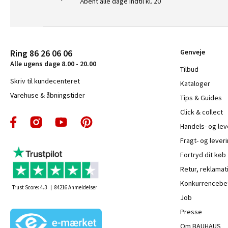
Åbent alle dage indtil kl. 20
Ring 86 26 06 06
Genveje
Alle ugens dage 8.00 - 20.00
Tilbud
Skriv til kundecenteret
Kataloger
Varehuse & åbningstider
Tips & Guides
Click & collect
Handels- og le
Fragt- og leveri
Fortryd dit køb
Retur, reklamat
Konkurrencebet
Trust Score:
4.3
84216
Anmeldelser
Job
Presse
Om BAUHAUS