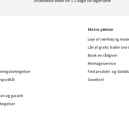
Afsendelse inden for 1-2 dage for lagervarer
Ekstra ydelser
Leje af værktøj og mask
Lån af gratis trailer (vi
Book en rådgiver
Montageservice
veringsbetingelser
Find produkt- og datab
ngsvilkår
Gavekort
ion og garanti
ingelser