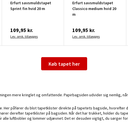
Erfurt savsmuldstapet
Erfurt savsmuldstapet
Sprint fin hvid 20 m
Classico medium hvid 20
m
109,95 kr.
109,95 kr.
Lev. omk. tillægges
Lev. omk. tillægges
Køb tapet her
ætningen mere kringlet og omfattende. Papirbagsiden udvider sig nemlig, når 
 Her påfører du blot tapetklister direkte på tapetets bagside, hvorefter d
smører derefter tapetklister på bagsiden. Når det har trukket, holder du 
 alle luftbobler og lommer udjævnet. Det er desuden vigtigt, du sørger fo