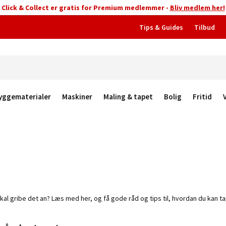
Click & Collect er gratis for Premium medlemmer -
Bliv medlem her!
Tips & Guides
Tilbud
yggematerialer
Maskiner
Maling & tapet
Bolig
Fritid
du skal gribe det an? Læs med her, og få gode råd og tips til, hvordan du ka