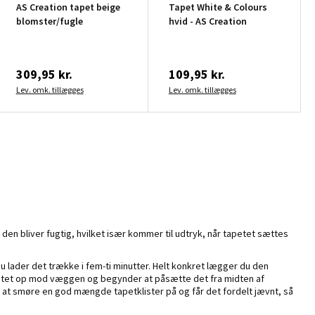
AS Creation tapet beige
Tapet White & Colours
blomster/fugle
hvid - AS Creation
309,95 kr.
109,95 kr.
Lev. omk. tillægges
Lev. omk. tillægges
den bliver fugtig, hvilket især kommer til udtryk, når tapetet sættes
u lader det trække i fem-ti minutter. Helt konkret lægger du den
tapetet op mod væggen og begynder at påsætte det fra midten af
r at smøre en god mængde tapetklister på og får det fordelt jævnt, så