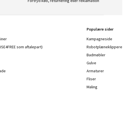
Fortryd køb, returnering eller reklamation
Populære sider
iner
Kampagneside
a USE4FREE som aftalepart)
Robotplæneklippere
Badmøbler
Gulve
lade
Armaturer
Fliser
Maling