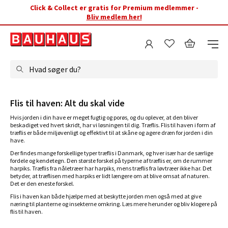
Click & Collect er gratis for Premium medlemmer -
Bliv medlem her!
Hvad søger du?
Flis til haven: Alt du skal vide
Hvis jorden i din have er meget fugtig og porøs, og du oplever, at den bliver
beskadiget ved hvert skridt, har vi løsningen til dig. Træflis. Flis til haven i form af
træflis er både miljøvenligt og effektivt til at skåne og agere dræn for jorden i din
have.
Der findes mange forskellige typer træflis i Danmark, og hver især har de særlige
fordele og kendetegn. Den største forskel på typerne af træflis er, om de rummer
harpiks. Træflis fra nåletræer har harpiks, mens træflis fra løvtræer ikke har. Det
betyder, at træflisen med harpiks er lidt længere om at blive omsat af naturen.
Det er den eneste forskel.
Flis i haven kan både hjælpe med at beskytte jorden men også med at give
næring til planterne og insekterne omkring. Læs mere herunder og bliv klogere på
flis til haven.