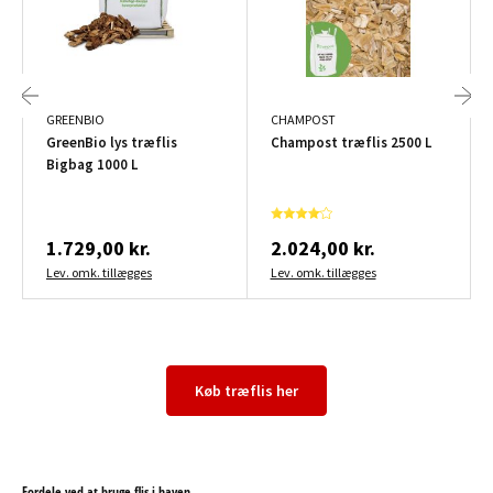
GREENBIO
CHAMPOST
GreenBio lys træflis
Champost træflis 2500 L
Bigbag 1000 L
1.729,00 kr.
2.024,00 kr.
Lev. omk. tillægges
Lev. omk. tillægges
Køb træflis her
Fordele ved at bruge flis i haven