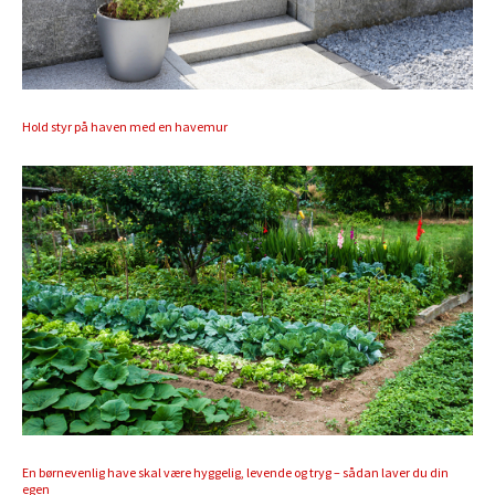
Hold styr på haven med en havemur
En børnevenlig have skal være hyggelig, levende og tryg – sådan laver du din
egen