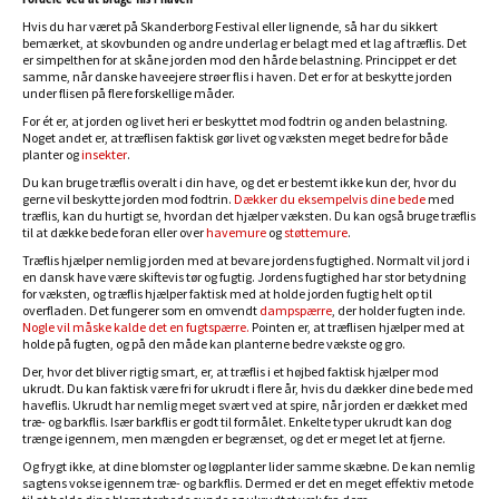
Hvis du har været på Skanderborg Festival eller lignende, så har du sikkert
bemærket, at skovbunden og andre underlag er belagt med et lag af træflis. Det
er simpelthen for at skåne jorden mod den hårde belastning. Princippet er det
samme, når danske haveejere strøer flis i haven. Det er for at beskytte jorden
under flisen på flere forskellige måder.
For ét er, at jorden og livet heri er beskyttet mod fodtrin og anden belastning.
Noget andet er, at træflisen faktisk gør livet og væksten meget bedre for både
planter og
insekter
.
Du kan bruge træflis overalt i din have, og det er bestemt ikke kun der, hvor du
gerne vil beskytte jorden mod fodtrin.
Dækker du eksempelvis dine bede
med
træflis, kan du hurtigt se, hvordan det hjælper væksten. Du kan også bruge træflis
til at dække bede foran eller over
havemure
og
støttemure
.
Træflis hjælper nemlig jorden med at bevare jordens fugtighed. Normalt vil jord i
en dansk have være skiftevis tør og fugtig. Jordens fugtighed har stor betydning
for væksten, og træflis hjælper faktisk med at holde jorden fugtig helt op til
overfladen. Det fungerer som en omvendt
dampspærre
, der holder fugten inde.
Nogle vil måske kalde det en fugtspærre.
Pointen er, at træflisen hjælper med at
holde på fugten, og på den måde kan planterne bedre vækste og gro.
Der, hvor det bliver rigtig smart, er, at træflis i et højbed faktisk hjælper mod
ukrudt. Du kan faktisk være fri for ukrudt i flere år, hvis du dækker dine bede med
haveflis. Ukrudt har nemlig meget svært ved at spire, når jorden er dækket med
træ- og barkflis. Især barkflis er godt til formålet. Enkelte typer ukrudt kan dog
trænge igennem, men mængden er begrænset, og det er meget let at fjerne.
Og frygt ikke, at dine blomster og løgplanter lider samme skæbne. De kan nemlig
sagtens vokse igennem træ- og barkflis. Dermed er det en meget effektiv metode