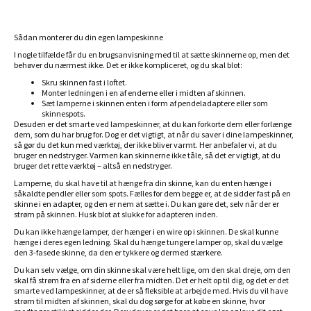
Sådan monterer du din egen lampeskinne
I nogle tilfælde får du en brugsanvisning med til at sætte skinnerne op, men det
behøver du nærmest ikke. Det er ikke kompliceret, og du skal blot:
Skru skinnen fast i loftet.
Monter ledningen i en af enderne eller i midten af skinnen.
Sæt lamperne i skinnen enten i form af pendeladaptere eller som
skinnespots.
Desuden er det smarte ved lampeskinner, at du kan forkorte dem eller forlænge
dem, som du har brug for. Dog er det vigtigt, at når du saver i dine lampeskinner,
så gør du det kun med værktøj, der ikke bliver varmt. Her anbefaler vi, at du
bruger en nedstryger. Varmen kan skinnerne ikke tåle, så det er vigtigt, at du
bruger det rette værktøj – altså en nedstryger.
Lamperne, du skal have til at hænge fra din skinne, kan du enten hænge i
såkaldte pendler eller som spots. Fælles for dem begge er, at de sidder fast på en
skinne i en adapter, og den er nem at sætte i. Du kan gøre det, selv når der er
strøm på skinnen. Husk blot at slukke for adapteren inden.
Du kan ikke hænge lamper, der hænger i en wire op i skinnen. De skal kunne
hænge i deres egen ledning. Skal du hænge tungere lamper op, skal du vælge
den 3-fasede skinne, da den er tykkere og dermed stærkere.
Du kan selv vælge, om din skinne skal være helt lige, om den skal dreje, om den
skal få strøm fra en af siderne eller fra midten. Det er helt op til dig, og det er det
smarte ved lampeskinner, at de er så fleksible at arbejde med. Hvis du vil have
strøm til midten af skinnen, skal du dog sørge for at købe en skinne, hvor