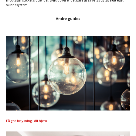
modtager stikket sidder der. Derudover er det bare at save løs og lave dit eget
skinnesystem.
Andre guides
Få god belysning i dit hjem