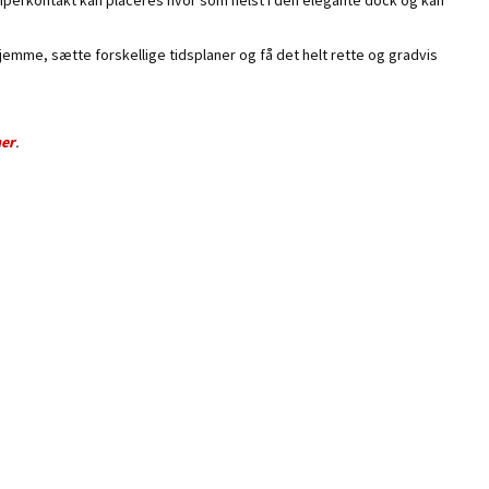
 hjemme, sætte forskellige tidsplaner og få det helt rette og gradvis
er
.