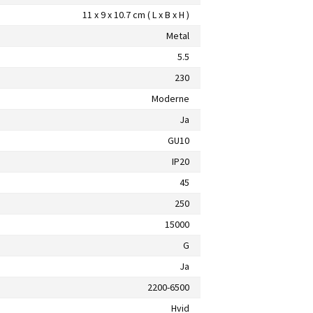
11 x 9 x 10.7 cm ( L x B x H )
Metal
5.5
230
Moderne
Ja
GU10
IP20
45
250
15000
G
Ja
2200-6500
Hvid