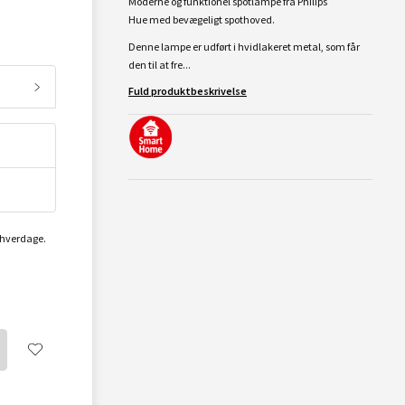
Moderne og funktionel spotlampe fra Philips
Hue med bevægeligt spothoved.
Denne lampe er udført i hvidlakeret metal, som får
den til at fre...
Fuld produktbeskrivelse
2 hverdage.