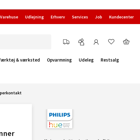
Varehuse
Udlejning
Erhverv
Services
Job
Kundecenter
Værktøj & værksted
Opvarmning
Udeleg
Restsalg
mperkontakt
unner