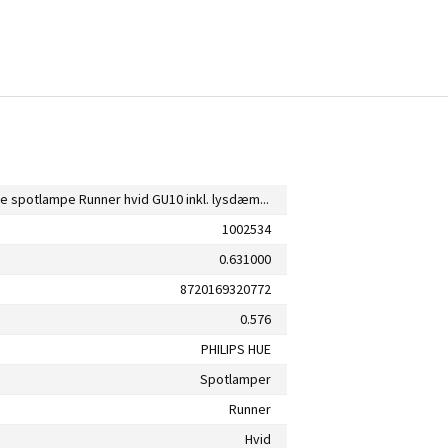
Philips Hue spotlampe Runner hvid GU10 inkl. lysdæmperkontakt
1002534
0.631000
8720169320772
0.576
PHILIPS HUE
Spotlamper
Runner
Hvid