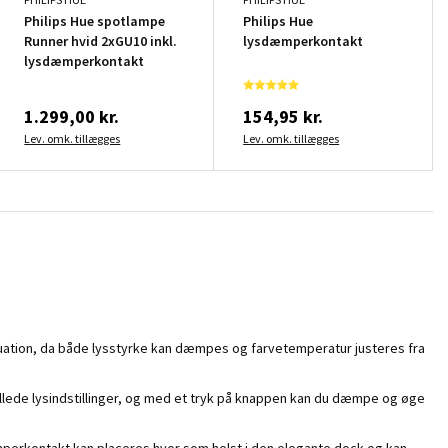
Philips Hue spotlampe
Philips Hue
Runner hvid 2xGU10 inkl.
lysdæmperkontakt
lysdæmperkontakt
1.299,00 kr.
154,95 kr.
Lev. omk. tillægges
Lev. omk. tillægges
 situation, da både lysstyrke kan dæmpes og farvetemperatur justeres fra
llede lysindstillinger, og med et tryk på knappen kan du dæmpe og øge
dæmperkontakt kan placeres hvor som helst i den elegante dock og kan