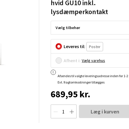
hvid GU10 inkl.
lysdæmperkontakt
Vælg tilbehør
Leveres til:
Afhent i:
Vælg varehus
Afsendes til valgte leveringsadresse inden for 1-
Evt. fragtomkostninger tillægges
689,95 kr.
Læg i kurven