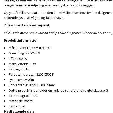
bruges som fjernbetjening eller som lyskontakt på væggen.
Opgradér Pillar ved at koble den til en Philips Hue Bro. Her kan du igenne
skiftende lys til at vågne og falde i søvn.
Philips Hue Bro købes separat.
Vil du vide mere om, hvordan Philips Hue fungerer? Eller er du i tvivl om,
Produktinformation
Mål: 11 x 9 x 10,7 cm (L x B x H)
Spænding: 220-240 V
Effekt: 5,5 W
Maks. effekt: 50 W
Fatning: GU10
Farvetemperatur: 2200-6500 K
Lysstrøm: 250 lm
Forventet levetid: 15.000 timer
Dette produkt indeholder en lyskilde i energieffektivitetsklasse G
Tæthedsgrad: IP20
Materiale: metal
Farve: hvid
Medfølgende dele: