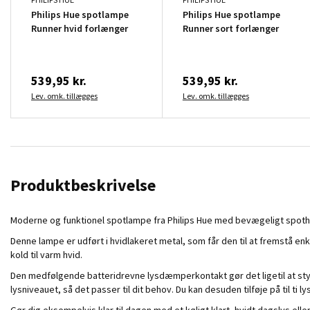
Philips Hue spotlampe
Philips Hue spotlampe
Runner hvid forlænger
Runner sort forlænger
539,95 kr.
539,95 kr.
Lev. omk. tillægges
Lev. omk. tillægges
Produktbeskrivelse
Moderne og funktionel spotlampe fra Philips Hue med bevægeligt spot
Denne lampe er udført i hvidlakeret metal, som får den til at fremstå en
kold til varm hvid.
Den medfølgende batteridrevne lysdæmperkontakt gør det ligetil at sty
lysniveauet, så det passer til dit behov. Du kan desuden tilføje på til ti 
Gør dig eksempelvis klar til dagen med et køligt klart, hvidt dagslys el