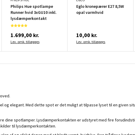
Philips Hue spotlampe
Eglo kronepærer E27 8,5W
Runner hvid 3xGU10 inkl.
opal varmhvid
lysdæmperkontakt
1.699,00 kr.
10,00 kr.
Lev. omk. tillægges
Lev. omk. tillægges
hoved.
kel og elegant. Med dette spot er det muligt at tilpasse lyset til en given
re dine spotlamper. Lysdæmperkontakten er udstyret med fire forudindsti
lyskilder til lysdæmperkontakten.
ler slap af og afslut dagen med et blødt varmt, hvidt lys. Den trådløse lys