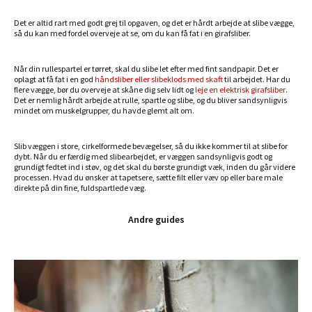
Det er altid rart med godt grej til opgaven, og det er hårdt arbejde at slibe vægge,
så du kan med fordel overveje at se, om du kan få fat i en girafsliber.
Når din rullespartel er tørret, skal du slibe let efter med fint sandpapir. Det er
oplagt at få fat i en god
håndsliber eller slibeklods med skaft
til arbejdet. Har du
flere vægge, bør du overveje at skåne dig selv lidt og
leje en elektrisk girafsliber
.
Det er nemlig hårdt arbejde at rulle, spartle og slibe, og du bliver sandsynligvis
mindet om muskelgrupper, du havde glemt alt om.
Slib væggen i store, cirkelformede bevægelser, så du ikke kommer til at slibe for
dybt. Når du er færdig med slibearbejdet, er væggen sandsynligvis godt og
grundigt fedtet ind i støv, og det skal du børste grundigt væk, inden du går videre
processen. Hvad du ønsker at tapetsere, sætte filt eller væv op eller bare male
direkte på din fine, fuldspartlede væg.
Andre guides