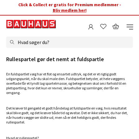
Click & Collect er gratis for Premium medlemmer -
Bliv medlem her!
Hvad søger du?
Rullespartel gør det nemt at fuldspartle
En fuldspartlet væg har et flot og ensartet udtryk, og det er et rigtig godt
udgangspunkt, når du skal male den. Fuldspartlet betyder, at hele væggens
overflade får et tyndt lag spartelmasse, og betegnelsen skal ses i forhold til en
pletspartling, hvor det kun er revner, skruehuller og samlinger, der får en
omgang.
Det kræver til gengæld et godt håndelag at fuldspartle en væg, hvis resultatet
skal blive godt, og det kræver både tid og øvelse. Det er ikke sikkert, du har det,
når husets vægge ser slidte ud, men så er det heldigvis godt, der findes
rullespartel.
Hvad er rullespartel?