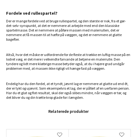
Fordele ved rullespartel?
Der er mange fordele ved at bruge rullespartel, og den største er nok, fra et gør-
det-selv-synspunkt, at det er nemmere at arbejde med end den klassiske
spartelmasse. Det er nemmere at påføre massen med malerrullen, det er
nemmere at få massen til at hæfte på væggen, og det er nemmere at glatte
bagefter.
Altså, hvor det måske er udfordrende for de fleste at trække en luftig masse på en
lodret væg, er det mere i velkendte farvande at betjene en malerrulle. Den
tyndere og lidt mere klæbrige masse betyder også, at du i højere grad undgår
problemer med, at massen ikke rigtigt vil hænge fast på væggen.
Endelig har du den fordel, at et tyndt, jævnt lag er nemmere at glatte ud end ét,
der er tykt og ujævnt. Som eksempelvis et lag, der er påført af en uerfaren person.
Har du et glat og flot resultat, skal der også slibes mindre, når væggen er tør, og
det bliver du og din trætte krop glade for i længden.
Relaterede produkter