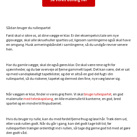
Sådan bruger du rullespartel
Først skal vi sikre os, at dine vægge er klar. Er der eksempelvis tale om nye
gipsvægge, skal alle skruehuller spartles ud, ligesom samlingerne også skal have
en omgang. Husk armeringsbåndet i samlingerne, så du undgår revner senere
hen.
Har du gamle vægge, skal de også gøres klar. De skal være rene og fri for
ujævnheder, og du bør overveje at fjerne gammelt tapet. Det kan være, det er sat
op med vandopløseligt tapetklister, og der er altså en god del fugt i din
rullespartel, så du risikerer, tapetet og dermed den fine, nye væg løsner sig.
Når væggen er klar, finder vi vores grej frem. Vi skal
bruge rullespartel
, en god
malerrulle
med teleskopstang
, en lille malerrulle til kanterne, en god, bred
spartel og en mindre til finpudseriet.
Hvis du bruger ny rulle, kan du med fordel fjerne fnug og løse hår. Træk dem ud,
eller vask rullen godt. Når du går i gang, kan det godt tage lidt tid, før
rullespartlen trænger ordentligt ind i rullen, så tage dig gerne god tid med at gøre
den godt våd.