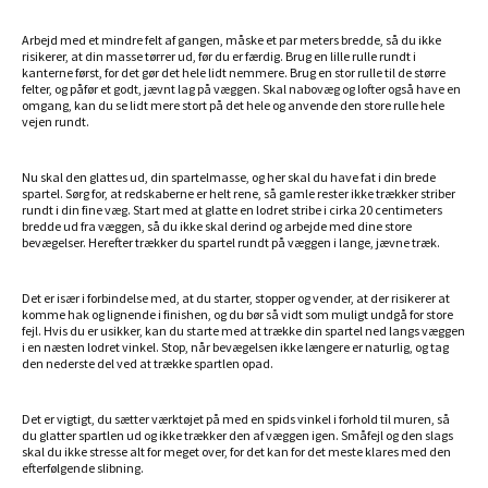
Arbejd med et mindre felt af gangen, måske et par meters bredde, så du ikke
risikerer, at din masse tørrer ud, før du er færdig. Brug en lille rulle rundt i
kanterne først, for det gør det hele lidt nemmere. Brug en stor rulle til de større
felter, og påfør et godt, jævnt lag på væggen. Skal nabovæg og lofter også have en
omgang, kan du se lidt mere stort på det hele og anvende den store rulle hele
vejen rundt.
Nu skal den glattes ud, din spartelmasse, og her skal du have fat i din brede
spartel. Sørg for, at redskaberne er helt rene, så gamle rester ikke trækker striber
rundt i din fine væg. Start med at glatte en lodret stribe i cirka 20 centimeters
bredde ud fra væggen, så du ikke skal derind og arbejde med dine store
bevægelser. Herefter trækker du spartel rundt på væggen i lange, jævne træk.
Det er især i forbindelse med, at du starter, stopper og vender, at der risikerer at
komme hak og lignende i finishen, og du bør så vidt som muligt undgå for store
fejl. Hvis du er usikker, kan du starte med at trække din spartel ned langs væggen
i en næsten lodret vinkel. Stop, når bevægelsen ikke længere er naturlig, og tag
den nederste del ved at trække spartlen opad.
Det er vigtigt, du sætter værktøjet på med en spids vinkel i forhold til muren, så
du glatter spartlen ud og ikke trækker den af væggen igen. Småfejl og den slags
skal du ikke stresse alt for meget over, for det kan for det meste klares med den
efterfølgende slibning.