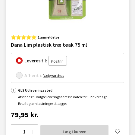
1 anmeldelse
Dana Lim plastisk træ teak 75 ml
Leveres til:
Afhent i:
Vælg varehus
GLS Udleveringssted
Afsendes til valgte leveringsadresse inden for 1-2 hverdage.
Evt. fragtomkostninger tillægges
79,95 kr.
Læg i kurven