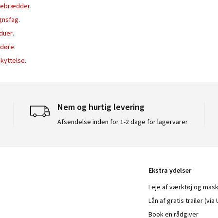
sebrædder
.
gnsfag
.
nduer
.
døre
.
kyttelse
.
Nem og hurtig levering
Afsendelse inden for 1-2 dage for lagervarer
Ekstra ydelser
Leje af værktøj og mask
Lån af gratis trailer (vi
Book en rådgiver