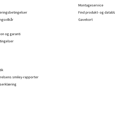
Montageservice
veringsbetingelser
Find produkt- og datab
ngsvilkår
Gavekort
ion og garanti
ingelser
tik
relsens smiley-rapporter
serklæring