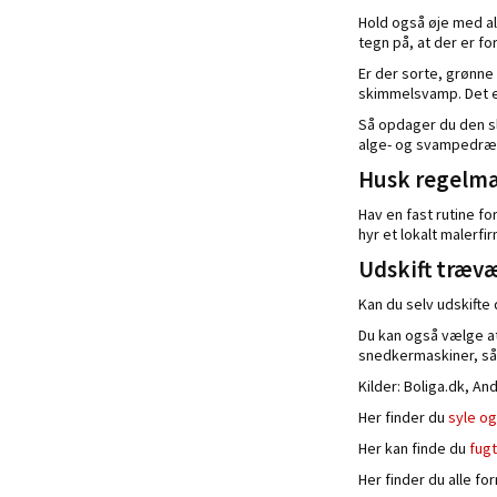
Hold også øje med a
tegn på, at der er f
Er der sorte, grønne 
skimmelsvamp. Det e
Så opdager du den s
alge- og svampedræb
Husk regelmæ
Hav en fast rutine f
hyr et lokalt malerfi
Udskift træv
Kan du selv udskift
Du kan også vælge at
snedkermaskiner, så 
Kilder: Boliga.dk, An
Her finder du
syle o
Her kan finde du
fug
Her finder du alle fo