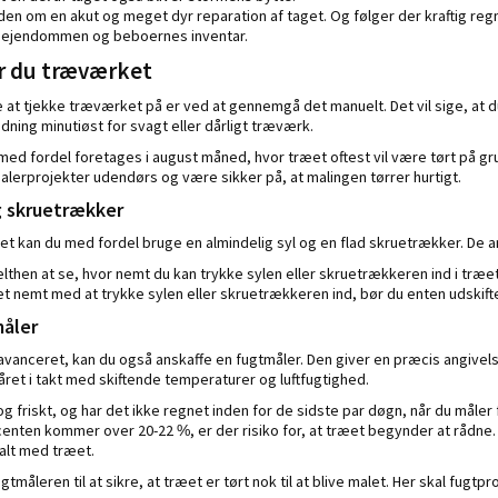
uden om en akut og meget dyr reparation af taget. Og følger der kraftig re
 ejendommen og beboernes inventar.
r du træværket
t tjekke træværket på er ved at gennemgå det manuelt. Det vil sige, at d
ning minutiøst for svagt eller dårligt træværk.
 fordel foretages i august måned, hvor træet oftest vil være tørt på gru
lerprojekter udendørs og være sikker på, at malingen tørrer hurtigt.
g skruetrækker
ket kan du med fordel bruge en almindelig syl og en flad skruetrækker. De 
lthen at se, hvor nemt du kan trykke sylen eller skruetrækkeren ind i træ
det nemt med at trykke sylen eller skruetrækkeren ind, bør du enten udskifte
måler
 avanceret, kan du også anskaffe en fugtmåler. Den giver en præcis angivel
året i takt med skiftende temperaturer og luftfugtighed.
g friskt, og har det ikke regnet inden for de sidste par døgn, når du måler
centen kommer over 20-22 %, er der risiko for, at træet begynder at rådne.
galt med træet.
tmåleren til at sikre, at træet er tørt nok til at blive malet. Her skal fugt