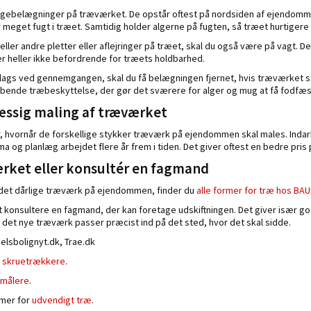
lgebelægninger på træværket. De opstår oftest på nordsiden af ejendomme
or meget fugt i træet. Samtidig holder algerne på fugten, så træet hurtiger
eller andre pletter eller aflejringer på træet, skal du også være på vagt. D
r heller ikke befordrende for træets holdbarhed.
lags ved gennemgangen, skal du få belægningen fjernet, hvis træværket s
ende træbeskyttelse, der gør det sværere for alger og mug at få fodfæs
ssig maling af træværket
or, hvornår de forskellige stykker træværk på ejendommen skal males. Indar
rma og planlæg arbejdet flere år frem i tiden. Det giver oftest en bedre pri
ærket eller konsultér en fagmand
e det dårlige træværk på ejendommen, finder du
alle former for træ hos BA
 konsultere en fagmand, der kan foretage udskiftningen. Det giver især g
det nye træværk passer præcist ind på det sted, hvor det skal sidde.
delsbolignyt.dk, Trae.dk
g skruetrækkere
.
tmålere
.
rmer for
udvendigt træ
.