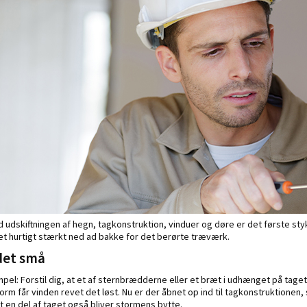
d udskiftningen af hegn, tagkonstruktion, vinduer og døre er det første st
det hurtigt stærkt ned ad bakke for det berørte træværk.
 det små
pel: Forstil dig, at et af sternbrædderne eller et bræt i udhænget på tage
rm får vinden revet det løst. Nu er der åbnet op ind til tagkonstruktionen,
at en del af taget også bliver stormens bytte.