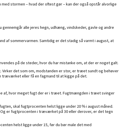
gn med stormen – hvad der oftest gør – kan der også opstår alvorlige
u gennemgår alle jeres hegn, udhæng, vindskeder, gavle og andre
nd af sommervarmen. Samtidig er det stadig så varmt i august, at
anvendes på de steder, hvor du har mistanke om, at der er noget galt.
et. Virker det som om, modstanden er stor, er træet sundt og behøver
 træværket eller få en fagmand til at kigge på det.
se af, hvor meget fugt der er i træet. Fugtmængden i træet svinger
 fugten, skal fugtprocenten helst ligge under 20 % i august måned.
 Og er fugtprocenten i træværket på 30 eller derover, er det tegn
procenten helst ligge under 15, før du bør male det med