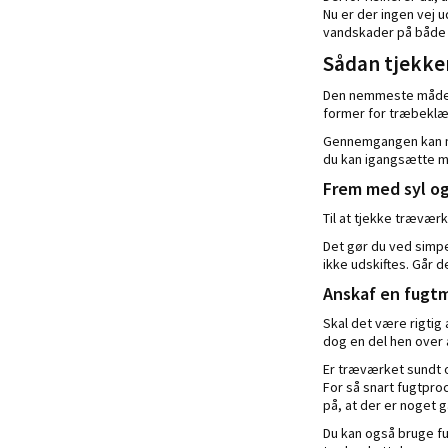
Nu er der ingen vej 
vandskader på både
Sådan tjekke
Den nemmeste måde a
former for træbeklæd
Gennemgangen kan med
du kan igangsætte ma
Frem med syl o
Til at tjekke trævær
Det gør du ved simpe
ikke udskiftes. Går 
Anskaf en fugt
Skal det være rigtig
dog en del hen over 
Er træværket sundt o
For så snart fugtpro
på, at der er noget 
Du kan også bruge fug