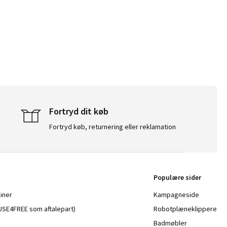
Fortryd dit køb
Fortryd køb, returnering eller reklamation
Populære sider
iner
Kampagneside
a USE4FREE som aftalepart)
Robotplæneklippere
Badmøbler