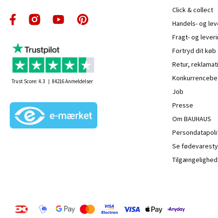
Click & collect
Handels- og le
Fragt- og leveri
Fortryd dit køb
Retur, reklamat
Konkurrencebet
Trust Score:
4.3
84216
Anmeldelser
Job
Presse
Om BAUHAUS
Persondatapoli
Se fødevaresty
Tilgængelighed