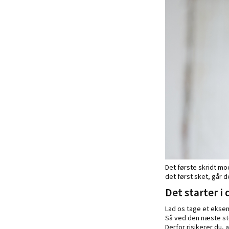
Det første skridt mo
det først sket, går 
Det starter i
Lad os tage et eksem
Så ved den næste sto
Derfor risikerer du, 