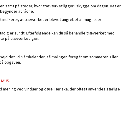
n samt på steder, hvor træværket ligger i skygge om dagen. Det er
e begynder at rådne.
et indikerer, at træværket er blevet angrebet af mug- eller
tadig er sundt. Efterfølgende kan du så behandle træværket med
te på træværket igen.
bejd det i din årskalender, så malingen foregår om sommeren. Eller
s på opgaven.
UHAUS
.
od mening ved vinduer og døre. Her skal der oftest anvendes særlige