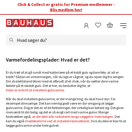
Click & Collect er gratis for Premium medlemmer -
Bliv medlem her!
Hvad søger du?
Varmefordelingsplader: Hvad er det?
Er du træt af at gå rundt med kolde tæer på et koldt gulv og bare føle, at alt er
koldt? Sådan en vintermorgen, når du lige er vågnet, og du rejser dig fra sengen.
Din dvaletilstand bliver med et afbrudt af et chok, når du sætter dine varme
fødder på et iskoldt gulv. Det er her, du beslutter dig for, at
tiden er inde til at installere gulvvarme
.
Når du skal installere gulvvarme, er der mange ting, du skal have styr. For
eksempel dine penge. Det kan nemlig godt være en dyr omgang at lægge
gulvvarme. Dog er det en af de forbedringer, der virkelig kan betale sig. Det giver
merværdi til din bolig, og det er så evigt rart med varme gulve. Mange
foretrækker også,
at der ikke står radiatorer langs væggene i hele boligen
. Det
kan du også
imødekomme ved at installere konvektorer
, hvis du ikke er klar til at
lægge gulvvarme under hele gulvet.