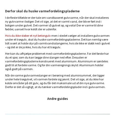
Derfor skal du huske varmefordelingspladerne
I de fleste tilfælde er der tale om vandbaseret gulvvarme, når der skal installeres
ny gulvvarme i boliger. Det vil sige, at det er varmt vand, der bliver ført ind i
boligen under gulvet. Det varmer så gulvet op, og voila! Der er varme til dine
fødder, uanset hvor koldt der er udenfor.
Hvis du ikke støber et nyt betongulv
men i stedet vælger at installere gulvvarmen
under et trægulv, skal du huske varmefordelingspladerne. Det kan nemlig være
lidt svært at holde styr på varmtvandsslangerne, hvis de ikke er støbt ned i gulvet
– og det er de jo ikke, hvis du har et trægulv.
Her kan du afhjælpe problemet med varmefordelingspladerne. For det første har
du et spor, som du kan lægge dine slanger ned efter. Desuden er
varmefordelingspladerne konstrueret med aluminium. Aluminium er særdeles
godt til at fordele varme. Og for din varmeregnings skyld: Aluminium holder
også godt på varmen.
Når de varme gulvvarmeslanger er i berøring med aluminiummet, der ligger
under hele trægulvet, vil varmen fordele sig jævnt. Det vil sige, at du ikke har
kolde områder på dit gulv, og du får det maksimale ud af din nye gulvvarme.
Derfor er det så vigtigt, at du tænker varmefordelingsplader ind i gulvvarmen.
Andre guides