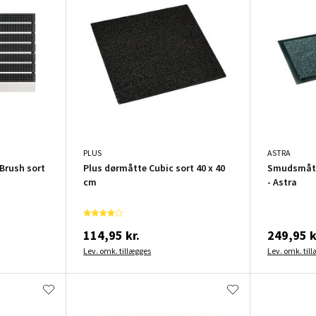
PLUS
ASTRA
Brush sort
Plus dørmåtte Cubic sort 40 x 40
Smudsmått
cm
- Astra
114,95 kr.
249,95 k
Lev. omk. tillægges
Lev. omk. til