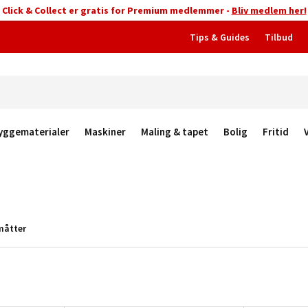
Click & Collect er gratis for Premium medlemmer -
Bliv medlem her!
Tips & Guides
Tilbud
yggematerialer
Maskiner
Maling & tapet
Bolig
Fritid
åtter