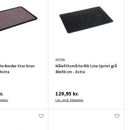
ASTRA
e Border Star brun
Nålefiltsmåtte Rib Line Sprint grå
 Astra
80x50 cm - Astra
r.
129,95 kr.
lægges
Lev. omk. tillægges