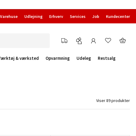
Varehuse
Udlejning
Erhverv
Services
Job
Kundecenter
Værktøj & værksted
Opvarmning
Udeleg
Restsalg
Viser 89 produkter