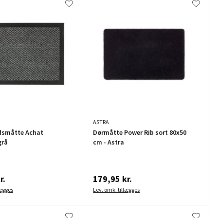
ASTRA
dsmåtte Achat
Dørmåtte Power Rib sort 80x50
grå
cm - Astra
r.
179,95 kr.
lægges
Lev. omk. tillægges