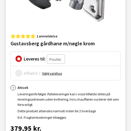
1 anmeldelse
Gustavsberg gårdhane m/nøgle krom
Leveres til:
Afhent i:
Vælg varehus
Ahlsell
Leveringsinfo følger. Palleleveringer kan i visse tilfælde stilles på
leveringsadressen uden kvittering, hvis chaufføren vurderer det som
forsvarligt.
Dette produkt afsendes normalt inden for 2 hverdage
Evt. Fragtomkostninger tillægges
379,95 kr.