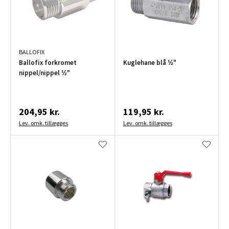
BALLOFIX
Ballofix forkromet
Kuglehane blå ½"
nippel/nippel ½"
204,95 kr.
119,95 kr.
Lev. omk. tillægges
Lev. omk. tillægges