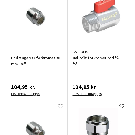
BALLOFIX
Forlængerrør forkromet 30
Ballofix forkromet rød ½-
mm 3/8"
½"
104,95 kr.
134,95 kr.
Lev. omk. tillægges
Lev. omk. tillægges