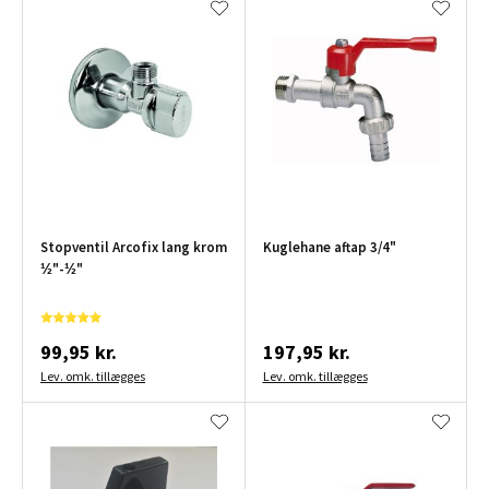
Stopventil Arcofix lang krom
Kuglehane aftap 3/4"
½"-½"
99,95 kr.
197,95 kr.
Lev. omk. tillægges
Lev. omk. tillægges