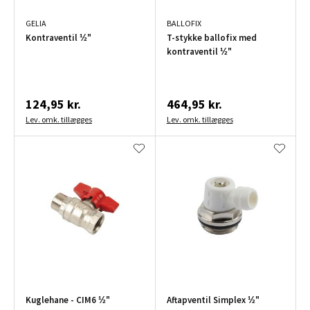
GELIA
BALLOFIX
Kontraventil ½"
T-stykke ballofix med
kontraventil ½"
124,95 kr.
464,95 kr.
Lev. omk. tillægges
Lev. omk. tillægges
Kuglehane - CIM6 ½"
Aftapventil Simplex ½"