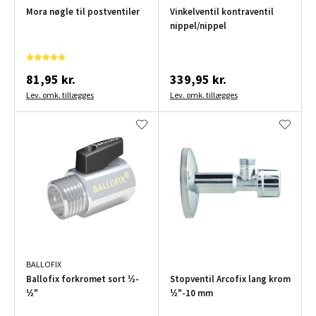
Mora nøgle til postventiler
Vinkelventil kontraventil
nippel/nippel
81,95 kr.
339,95 kr.
Lev. omk. tillægges
Lev. omk. tillægges
BALLOFIX
Ballofix forkromet sort ½-
Stopventil Arcofix lang krom
½"
½"-10 mm