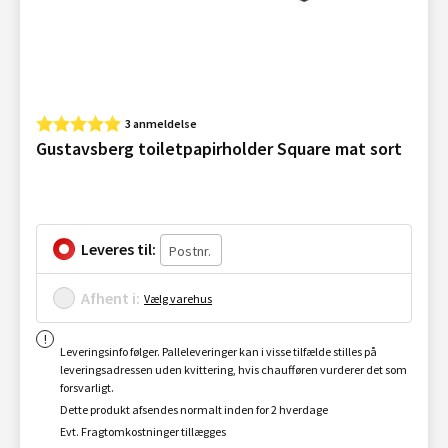
3 anmeldelse
Gustavsberg toiletpapirholder Square mat sort
Leveres til:
Afhent i:
Vælg varehus
Leveringsinfo følger. Palleleveringer kan i visse tilfælde stilles på
leveringsadressen uden kvittering, hvis chaufføren vurderer det som
forsvarligt.
Dette produkt afsendes normalt inden for 2 hverdage
Evt. Fragtomkostninger tillægges