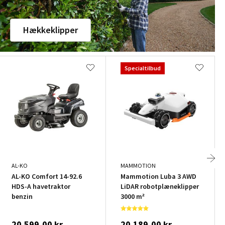
Hækkeklipper
Specialtilbud
AL-KO
MAMMOTION
AL-KO Comfort 14-92.6
Mammotion Luba 3 AWD
HDS-A havetraktor
LiDAR robotplæneklipper
benzin
3000 m²
20.599,00 kr.
20.189,00 kr.