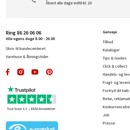
Åbent alle dage indtil kl. 20
Ring 86 26 06 06
Genveje
Alle ugens dage 8.00 - 20.00
Tilbud
Skriv til kundecenteret
Kataloger
Varehuse & åbningstider
Tips & Guides
Click & collect
Handels- og le
Fragt- og leveri
Fortryd dit køb
Retur, reklamat
Konkurrencebet
Trust Score:
4.3
84216
Anmeldelser
Job
Presse