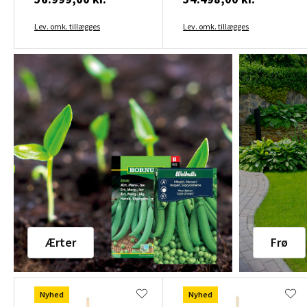
Lev. omk. tillægges
Lev. omk. tillægges
Ærter
Frø
Nyhed
Nyhed