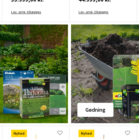
Lev. omk. tillægges
Lev. omk. tillægges
Gødning
Nyhed
Nyhed