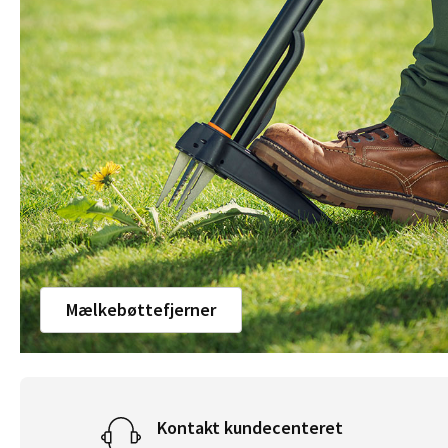
Mælkebøttefjerner
Kontakt kundecenteret