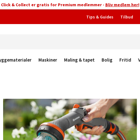
Click & Collect er gratis for Premium medlemmer -
Bliv medlem her!
Tips & Guides
Tilbud
yggematerialer
Maskiner
Maling & tapet
Bolig
Fritid