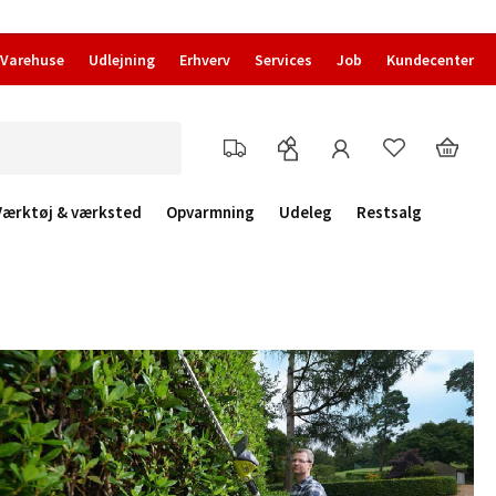
Varehuse
Udlejning
Erhverv
Services
Job
Kundecenter
Værktøj & værksted
Opvarmning
Udeleg
Restsalg