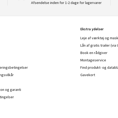
Afsendelse inden for 1-2 dage for lagervarer
Ekstra ydelser
Leje af værktøj og mask
Lån af gratis trailer (vi
Book en rådgiver
Montageservice
veringsbetingelser
Find produkt- og datab
ngsvilkår
Gavekort
ion og garanti
ingelser