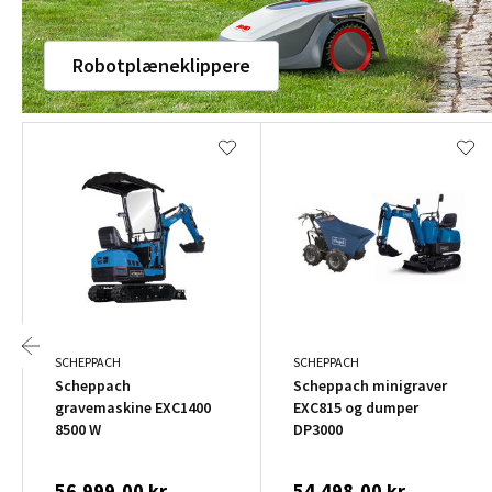
Robotplæneklippere
SCHEPPACH
SCHEPPACH
Scheppach
Scheppach minigraver
gravemaskine EXC1400
EXC815 og dumper
8500 W
DP3000
56.999,00 kr.
54.498,00 kr.