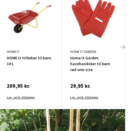
HOME IT
HOME IT GARDEN
HOME It trillebør til børn
Home It Garden
10 L
havehandsker til børn
rød one-size
209,95 kr.
29,95 kr.
Lev. omk. tillægges
Lev. omk. tillægges