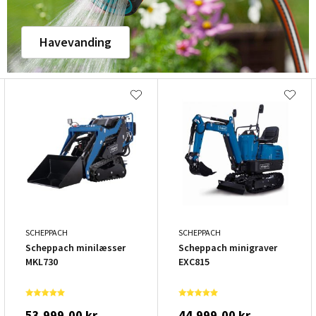
Havevanding
SCHEPPACH
SCHEPPACH
Scheppach minilæsser
Scheppach minigraver
MKL730
EXC815
53.999,00 kr.
44.999,00 kr.