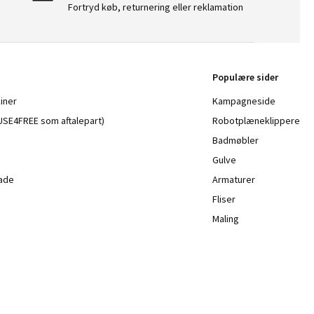
Fortryd køb, returnering eller reklamation
Populære sider
iner
Kampagneside
a USE4FREE som aftalepart)
Robotplæneklippere
Badmøbler
Gulve
lade
Armaturer
Fliser
Maling