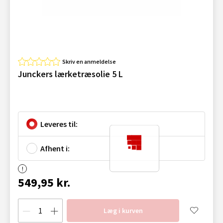
Skriv en anmeldelse
Junckers lærketræsolie 5 L
Leveres til:
Afhent i:
549,95 kr.
Læg i kurven