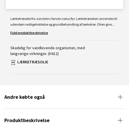
Lærketræsolie fra Junckers i farven natur/fyr. Lærketræsolien anvendes til
udendørs vedligeholdelse og grundbehandling af lærketræ. Olien give...
Fuld produktbeskrivelse
Skadelig for vandlevende organismer, med
langvarige virkninger. (H412)
LÆRKETRÆSOLIE
Andre købte også
Produktbeskrivelse