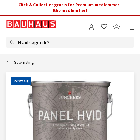
Click & Collect er gratis for Premium medlemmer -
Bliv medlem her!
Hvad søger du?
Gulvmaling
Restsalg