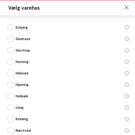
Click & Collect er gratis for Premium medlemmer -
Vælg varehus
Bliv medlem her!
Esbjerg
Gladsaxe
Hvad søger du?
Glostrup
Stikpropper
Herning
Hillerød
Restsalg
Hjørring
Holbæk
Ishøj
Kolding
Næstved