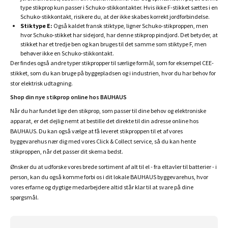
type stikprop kun passer i Schuko-stikkontakter. Hvis ikke F-stikket sættes i en
Schuko-stikkontakt, risikere du, at der ikke skabes korrekt jordforbindelse.
Stiktype E:
Også kaldet fransk stiktype, ligner Schuko-stikproppen, men
hvor Schuko-stikket har sidejord, har denne stikprop pindjord. Det betyder, at
stikket har et tredje ben og kan bruges til det samme som stiktype F, men
behøver ikke en Schuko-stikkontakt.
Der findes også andre typer stikpropper til særlige formål, som for eksempel CEE-
stikket, som du kan bruge på byggepladsen og i industrien, hvor du har behov for
stor elektrisk udtagning.
Shop din nye stikprop online hos BAUHAUS
Når du har fundet lige den stikprop, som passer til dine behov og elektroniske
apparat, er det dejlig nemt at bestille det direkte til din adresse online hos
BAUHAUS. Du kan også vælge at få leveret stikproppen til et af vores
byggevarehus nær dig med vores Click & Collect service, så du kan hente
stikproppen, når det passer dit skema bedst.
Ønsker du at udforske vores brede sortiment af alt til el - fra eltavler til batterier - i
person, kan du også komme forbi os i dit lokale BAUHAUS byggevarehus, hvor
vores erfarne og dygtige medarbejdere altid står klar til at svare på dine
spørgsmål.