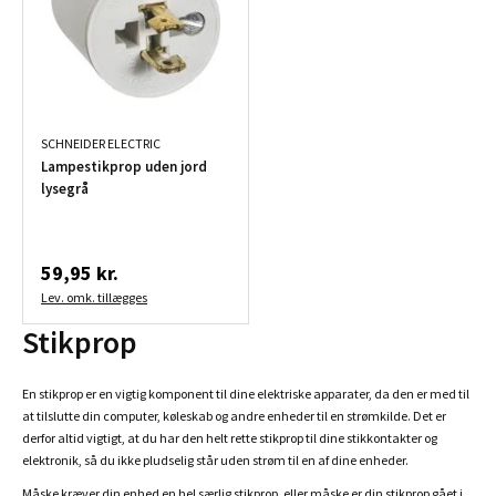
SCHNEIDER ELECTRIC
Lampestikprop uden jord
lysegrå
59,95 kr.
Lev. omk. tillægges
Stikprop
En stikprop er en vigtig komponent til dine elektriske apparater, da den er med til
at tilslutte din computer, køleskab og andre enheder til en strømkilde. Det er
derfor altid vigtigt, at du har den helt rette stikprop til dine stikkontakter og
elektronik, så du ikke pludselig står uden strøm til en af dine enheder.
Måske kræver din enhed en hel særlig stikprop, eller måske er din stikprop gået i