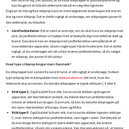
den rette for dig. Det skyldes, at de flade stikpropper er pladsbesparende og
kan bruges til at tilslutte elektronik tæt på en væg eller lignende.
Dog kan en lille og flad stikprop have en mere begrænset strømkapacitet end en
stor og rund stikprop. Det er derfor vigtigt at undersøge, om stikproppen passer til
den elektronik, du tilslutter.
Jordforbindelse:
Det er værd at overveje, om du skal have en stikprop med
jord, da jordforbindelsen vil hjælpe med at beskytte dig mod elektrisk stød og
brand. Derudover kan en stikprop med jordforbindelse være påkrævet af
visse elektriske apparater, såsom nogle typer hårde hvidevarer. Det er derfor
vigtigt, at du undersøger om dit udstyr kræver jordforbindelse, så du vælger
en stikprop, der passer til dit udstyr.
Hvad type stikprop bruger man i Danmark?
Da stikpropper kan variere fra land til land, er det vigtigt at undersøge, hvilken
type stikprop der er kompatibel med
stikkontakterne
i det land, hvor din
elektronik skal anvendes. De danske stikpropper er typisk stiktype C, F eller E.
Stiktype C:
Også kaldet Euro-stik, har to runde stikben og bruges til
apparater, der ikke behøver jordstik, da stikket ikke har jordforbindelse.
Udover at stikket kan bruges i Danmark, så kan du benytte stikproppen på
din rejse i størstedelen af Europa, Asien og Afrika.
Stiktype F:
Også kaldet Schuko-stik, har to runde stikben ligesom stiktype
C, men denne stiktype har jordforbindelse, som ligger i siden. Det betyder at
du kan bruge denne stiktype til større elektriske apparater, der kræver
jordforbindelse, såsom din vaskemaskine. Vær dog opmærksom på, at denne