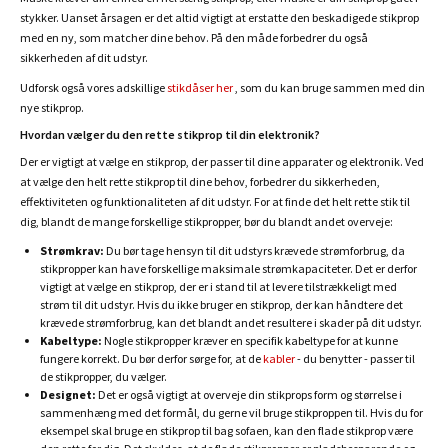
stykker. Uanset årsagen er det altid vigtigt at erstatte den beskadigede stikprop
med en ny, som matcher dine behov. På den måde forbedrer du også
sikkerheden af dit udstyr.
Udforsk også vores adskillige
stikdåser her
, som du kan bruge sammen med din
nye stikprop.
Hvordan vælger du den rette stikprop til din elektronik?
Der er vigtigt at vælge en stikprop, der passer til dine apparater og elektronik. Ved
at vælge den helt rette stikprop til dine behov, forbedrer du sikkerheden,
effektiviteten og funktionaliteten af dit udstyr. For at finde det helt rette stik til
dig, blandt de mange forskellige stikpropper, bør du blandt andet overveje:
Strømkrav:
Du bør tage hensyn til dit udstyrs krævede strømforbrug, da
stikpropper kan have forskellige maksimale strømkapaciteter. Det er derfor
vigtigt at vælge en stikprop, der er i stand til at levere tilstrækkeligt med
strøm til dit udstyr. Hvis du ikke bruger en stikprop, der kan håndtere det
krævede strømforbrug, kan det blandt andet resultere i skader på dit udstyr.
Kabeltype:
Nogle stikpropper kræver en specifik kabeltype for at kunne
fungere korrekt. Du bør derfor sørge for, at de
kabler
- du benytter - passer til
de stikpropper, du vælger.
Designet:
Det er også vigtigt at overveje din stikprops form og størrelse i
sammenhæng med det formål, du gerne vil bruge stikproppen til. Hvis du for
eksempel skal bruge en stikprop til bag sofaen, kan den flade stikprop være