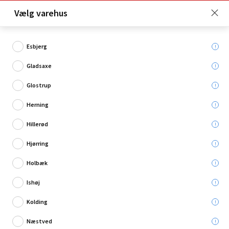
Click & Collect er gratis for Premium medlemmer -
Vælg varehus
Bliv medlem her!
Esbjerg
Gladsaxe
Hvad søger du?
Glostrup
Lasermålere
Herning
Hillerød
Restsalg
Hjørring
Holbæk
Ishøj
Kolding
Næstved