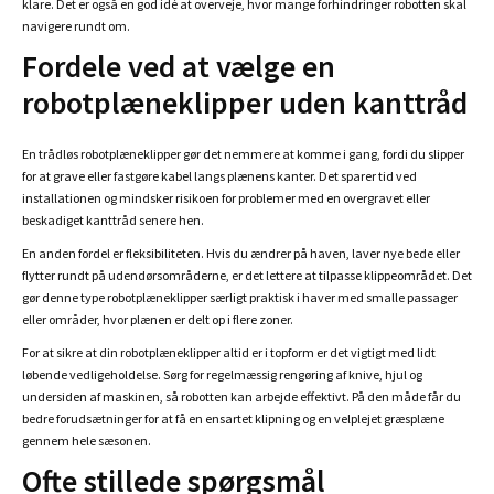
klare. Det er også en god idé at overveje, hvor mange forhindringer robotten skal
navigere rundt om.
Fordele ved at vælge en
robotplæneklipper uden kanttråd
En trådløs robotplæneklipper gør det nemmere at komme i gang, fordi du slipper
for at grave eller fastgøre kabel langs plænens kanter. Det sparer tid ved
installationen og mindsker risikoen for problemer med en overgravet eller
beskadiget kanttråd senere hen.
En anden fordel er fleksibiliteten. Hvis du ændrer på haven, laver nye bede eller
flytter rundt på udendørsområderne, er det lettere at tilpasse klippeområdet. Det
gør denne type robotplæneklipper særligt praktisk i haver med smalle passager
eller områder, hvor plænen er delt op i flere zoner.
For at sikre at din robotplæneklipper altid er i topform er det vigtigt med lidt
løbende vedligeholdelse. Sørg for regelmæssig rengøring af knive, hjul og
undersiden af maskinen, så robotten kan arbejde effektivt. På den måde får du
bedre forudsætninger for at få en ensartet klipning og en velplejet græsplæne
gennem hele sæsonen.
Ofte stillede spørgsmål