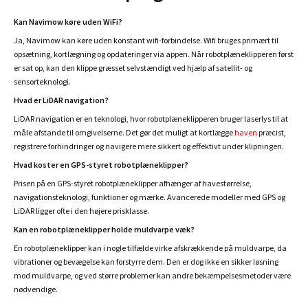
Kan Navimow køre uden WiFi?
Ja, Navimow kan køre uden konstant wifi-forbindelse. Wifi bruges primært til
opsætning, kortlægning og opdateringer via appen. Når robotplæneklipperen først
er sat op, kan den klippe græsset selvstændigt ved hjælp af satellit- og
sensorteknologi.
Hvad er LiDAR navigation?
LiDAR navigation er en teknologi, hvor robotplæneklipperen bruger laserlys til at
måle afstande til omgivelserne. Det gør det muligt at kortlægge
haven
præcist,
registrere forhindringer og navigere mere sikkert og effektivt under klipningen.
Hvad koster en GPS-styret robotplæneklipper?
Prisen på en GPS-styret robotplæneklipper afhænger af havestørrelse,
navigationsteknologi, funktioner og mærke. Avancerede modeller med GPS og
LiDAR ligger ofte i den højere prisklasse.
Kan en robotplæneklipper holde muldvarpe væk?
En robotplæneklipper kan i nogle tilfælde virke afskrækkende på muldvarpe, da
vibrationer og bevægelse kan forstyrre dem. Den er dog ikke en sikker løsning
mod muldvarpe, og ved større problemer kan andre bekæmpelsesmetoder være
nødvendige.