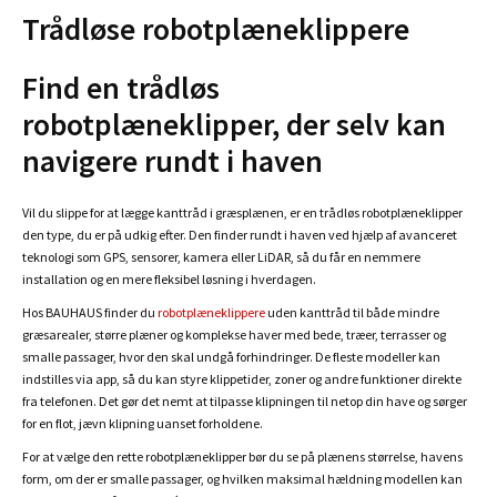
Trådløse robotplæneklippere
Find en trådløs
robotplæneklipper, der selv kan
navigere rundt i haven
Vil du slippe for at lægge kanttråd i græsplænen, er en trådløs robotplæneklipper
den type, du er på udkig efter. Den finder rundt i haven ved hjælp af avanceret
teknologi som GPS, sensorer, kamera eller LiDAR, så du får en nemmere
installation og en mere fleksibel løsning i hverdagen.
Hos BAUHAUS finder du
robotplæneklippere
uden kanttråd til både mindre
græsarealer, større plæner og komplekse haver med bede, træer, terrasser og
smalle passager, hvor den skal undgå forhindringer. De fleste modeller kan
indstilles via app, så du kan styre klippetider, zoner og andre funktioner direkte
fra telefonen. Det gør det nemt at tilpasse klipningen til netop din have og sørger
for en flot, jævn klipning uanset forholdene.
For at vælge den rette robotplæneklipper bør du se på plænens størrelse, havens
form, om der er smalle passager, og hvilken maksimal hældning modellen kan