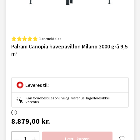
1 anmeldelse
Palram Canopia havepavillon Milano 3000 grå 9,5
m²
Leveres til:
Kan forudbestilles online og i varehus, lagerføres ikke i
varehus
8.879,00 kr.
Læg i kurven